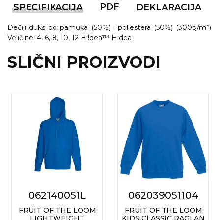
PDF
SPECIFIKACIJA
DEKLARACIJA
VINO I BAR
TEHNOLOGIJA
TEKSTIL
Dečiji duks od pamuka (50%) i poliestera (50%) (300g/m²).
UPALJAČI
USB
KOŠULJE
Veličine: 4, 6, 8, 10, 12 Hi!dea™-Hidea
SLIČNI PROIZVODI
SLOBODNO VREME
TEHNOLOGIJA
TEKSTIL
PRIVESCI
GADŽETI
PANTALONE
ALAT
TEKSTIL
ŠOLJE
KECELJE I OP
LAMPE
TEKSTIL
ZDRAVLJE I LEPOTA
MODNI DODAC
DUKSEVI I KABANICE
TEKSTIL
062140051L
062039051104
KAČKETI, KAPE I ŠEŠIRI
PEŠKIRI
FRUIT OF THE LOOM,
FRUIT OF THE LOOM,
POLO MAJICE
LIGHTWEIGHT
KIDS CLASSIC RAGLAN
TEKSTIL