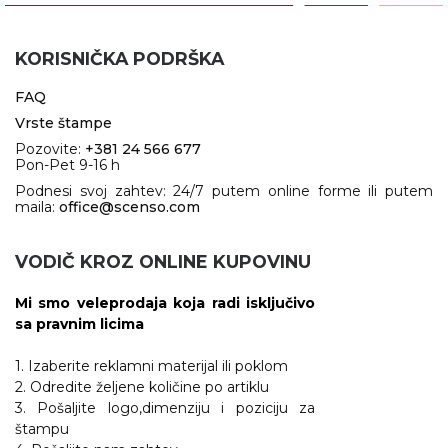
NARUKVICE ZA ŽURKE I
DOGAĐAJE
KORISNIČKA PODRŠKA
ID PLOČICA
FAQ
TERMOSI
Vrste štampe
BOCE
Pozovite:
+381 24 566 677
Pon-Pet 9-16 h
TEHNOLOGIJA
Podnesi svoj zahtev: 24/7 putem online forme ili putem
maila:
office@scenso.com
KANCELARIJA
VODIČ KROZ ONLINE KUPOVINU
KUĆNI SETOVI
Mi smo veleprodaja koja radi isključivo
OLOVKE
sa pravnim licima
PRIVESCI & ALATI
1. Izaberite reklamni materijal ili poklom
2. Odredite željene količine po artiklu
TORBE & PUTOVANJE
3. Pošaljite logo,dimenziju i poziciju za
štampu
TEKSTIL