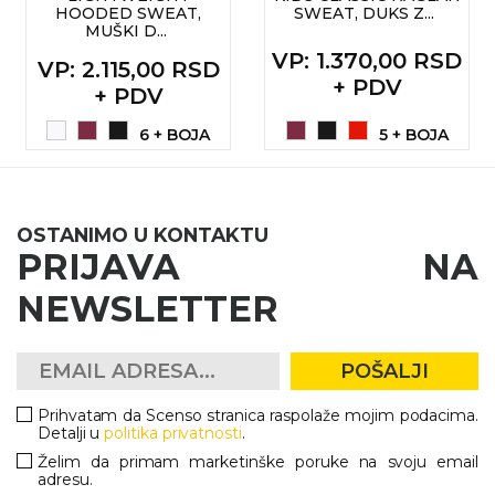
HOODED SWEAT,
SWEAT, DUKS Z...
MUŠKI D...
KOŠULJE
KAPE
VP
: 1.370,00 RSD
VP
: 2.115,00 RSD
+ PDV
UNIFORME
+ PDV
STRETCH TOPS
6 + BOJA
5 + BOJA
SUBLIMACIJA
CRICKET UPALJAČI
OSTANIMO U KONTAKTU
PRIJAVA NA
ŠIBICA
NEWSLETTER
JAKNE I PRSLUCI
HYGIENIC KOLEKCIJA
POŠALJI
OKOVRATNE ID TRAKICE
Prihvatam da Scenso stranica raspolaže mojim podacima.
Detalji u
politika privatnosti
.
PRIBOR ZA PISANJE
Želim da primam marketinške poruke na svoju email
adresu.