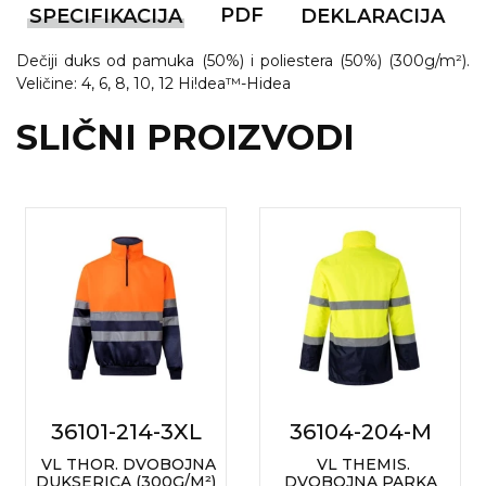
PDF
SPECIFIKACIJA
DEKLARACIJA
VINO I BAR
TEHNOLOGIJA
TEKSTIL
Dečiji duks od pamuka (50%) i poliestera (50%) (300g/m²).
UPALJAČI
USB
KOŠULJE
Veličine: 4, 6, 8, 10, 12 Hi!dea™-Hidea
SLIČNI PROIZVODI
SLOBODNO VREME
TEHNOLOGIJA
TEKSTIL
PRIVESCI
GADŽETI
PANTALONE
ALAT
TEKSTIL
ŠOLJE
KECELJE I OP
LAMPE
TEKSTIL
ZDRAVLJE I LEPOTA
MODNI DODAC
DUKSEVI I KABANICE
TEKSTIL
36101-214-3XL
36104-204-M
KAČKETI, KAPE I ŠEŠIRI
PEŠKIRI
VL THOR. DVOBOJNA
VL THEMIS.
POLO MAJICE
DUKSERICA (300G/M²)
DVOBOJNA PARKA
TEKSTIL