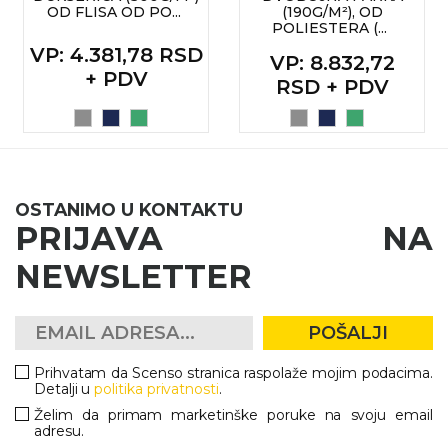
OD FLISA OD PO...
(190G/M²), OD
POLIESTERA (...
KOŠULJE
KAPE
VP
: 4.381,78 RSD
VP
: 8.832,72
+ PDV
UNIFORME
RSD + PDV
STRETCH TOPS
SUBLIMACIJA
CRICKET UPALJAČI
OSTANIMO U KONTAKTU
PRIJAVA NA
ŠIBICA
NEWSLETTER
JAKNE I PRSLUCI
HYGIENIC KOLEKCIJA
POŠALJI
OKOVRATNE ID TRAKICE
Prihvatam da Scenso stranica raspolaže mojim podacima.
Detalji u
politika privatnosti
.
PRIBOR ZA PISANJE
Želim da primam marketinške poruke na svoju email
adresu.