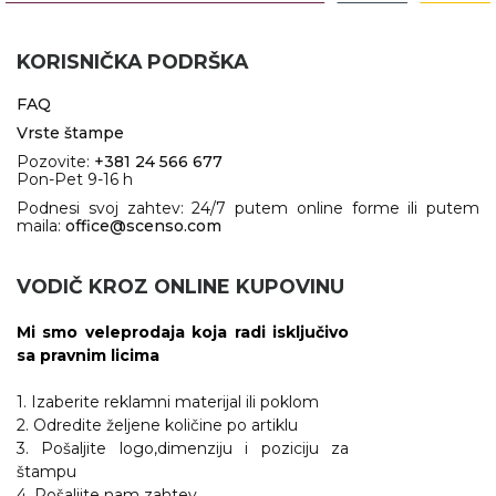
NARUKVICE ZA ŽURKE I
DOGAĐAJE
KORISNIČKA PODRŠKA
ID PLOČICA
FAQ
TERMOSI
Vrste štampe
BOCE
Pozovite:
+381 24 566 677
Pon-Pet 9-16 h
TEHNOLOGIJA
Podnesi svoj zahtev: 24/7 putem online forme ili putem
maila:
office@scenso.com
KANCELARIJA
VODIČ KROZ ONLINE KUPOVINU
KUĆNI SETOVI
Mi smo veleprodaja koja radi isključivo
OLOVKE
sa pravnim licima
PRIVESCI & ALATI
1. Izaberite reklamni materijal ili poklom
2. Odredite željene količine po artiklu
TORBE & PUTOVANJE
3. Pošaljite logo,dimenziju i poziciju za
štampu
TEKSTIL
4. Pošaljite nam zahtev