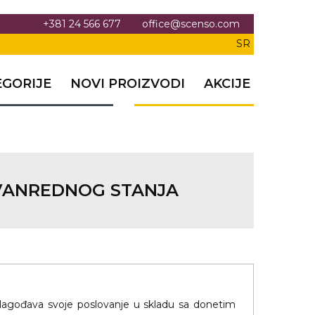
+381 24 566 677
office@scenso.com
SR
EGORIJE
NOVI PROIZVODI
AKCIJE
 VANREDNOG STANJA
rilagođava svoje poslovanje u skladu sa donetim