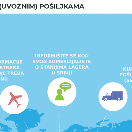
(UVOZNIM) POŠILJKAMA