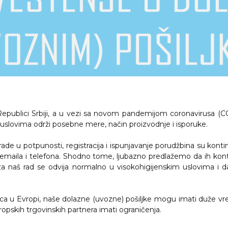
ublici Srbiji, a u vezi sa novom pandemijom coronavirusa (CO
im uslovima održi posebne mere, način proizvodnje i isporuke.
- rade u potpunosti, registracija i ispunjavanje porudžbina su ko
 emaila i telefona. Shodno tome, ljubazno predlažemo da ih kon
za naš rad se odvija normalno u visokohigijenskim uslovima i 
ica u Evropi, naše dolazne (uvozne) pošiljke mogu imati duže 
vropskih trgovinskih partnera imati ograničenja.