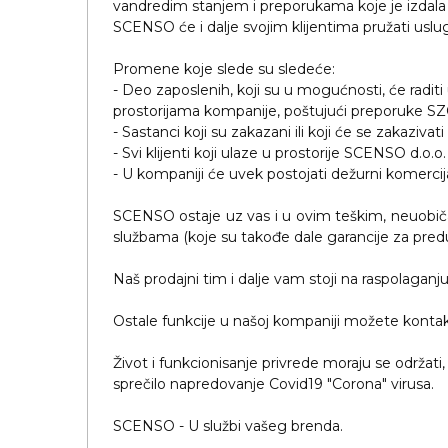
vandredim stanjem i preporukama koje je izdala 
SCENSO će i dalje svojim klijentima pružati usl
VINO I BAR
TEHNOLOGIJA
TEKSTIL
Promene koje slede su sledeće:
UPALJAČI
USB
KOŠULJE
- Deo zaposlenih, koji su u mogućnosti, će radit
prostorijama kompanije, poštujući preporuke SZO,
SLOBODNO VREME
TEHNOLOGIJA
TEKSTIL
- Sastanci koji su zakazani ili koji će se zakaziv
- Svi klijenti koji ulaze u prostorije SCENSO d
PRIVESCI
GADŽETI
PANTALONE
- U kompaniji će uvek postojati dežurni komercijal
ALAT
TEKSTIL
SCENSO ostaje uz vas i u ovim teškim, neuobič
službama (koje su takođe dale garancije za pre
ŠOLJE
KECELJE I OP
Naš prodajni tim i dalje vam stoji na raspolagan
LAMPE
TEKSTIL
ZDRAVLJE I LEPOTA
Ostale funkcije u našoj kompaniji možete kontakt
MODNI DODAC
DUKSEVI I KABANICE
TEKSTIL
Život i funkcionisanje privrede moraju se održati
sprečilo napredovanje Covid19 "Corona" virusa.
KAČKETI, KAPE I ŠEŠIRI
PEŠKIRI
SCENSO - U službi vašeg brenda.
POLO MAJICE
TEKSTIL