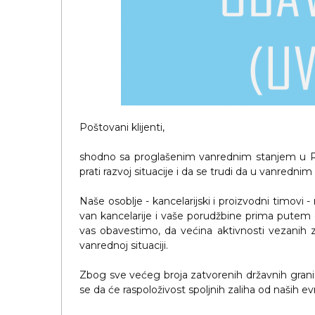
RADNA OPREMA
Poštovani klijenti,
shodno sa proglašenim vanrednim stanjem u Rep
prati razvoj situacije i da se trudi da u vanredn
Naše osoblje - kancelarijski i proizvodni timovi 
van kancelarije i vaše porudžbine prima putem
vas obavestimo, da većina aktivnosti vezanih 
vanrednoj situaciji.
Zbog sve većeg broja zatvorenih državnih gran
se da će raspoloživost spoljnih zaliha od naših e