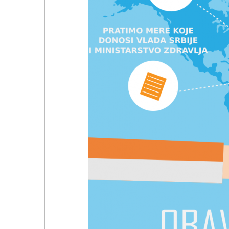
NARUKVICE ZA ŽURKE I
DOGAĐAJE
ID PLOČICA
TERMOSI
BOCE
TEHNOLOGIJA
KANCELARIJA
KUĆNI SETOVI
OLOVKE
PRIVESCI & ALATI
TORBE & PUTOVANJE
TEKSTIL