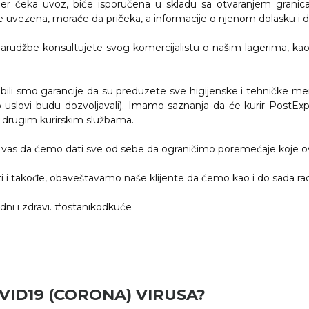
 jer čeka uvoz, biće isporučena u skladu sa otvaranjem granic
ije uvezena, moraće da pričeka, a informacije o njenom dolasku i d
 narudžbe konsultujete svog komercijalistu o našim lagerima, kao
obili smo garancije da su preduzete sve higijenske i tehničke mer
 uslovi budu dozvoljavali). Imamo saznanja da će kurir PostExpr
 sa drugim kurirskim službama.
as da ćemo dati sve od sebe da ograničimo poremećaje koje ov
sti i takođe, obaveštavamo naše klijente da ćemo kao i do sada
edni i zdravi. #ostanikodkuće
VID19 (CORONA) VIRUSA?