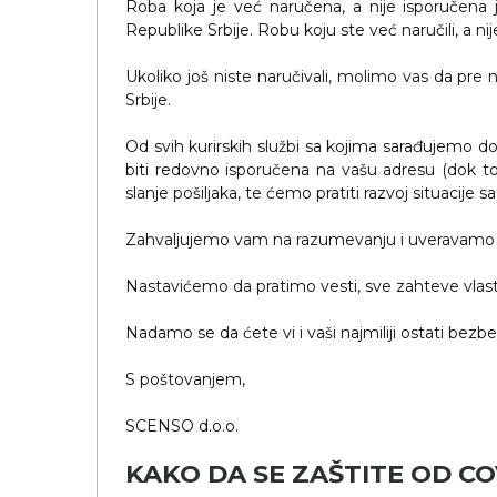
Roba koja je već naručena, a nije isporučena
Republike Srbije. Robu koju ste već naručili, a n
Ukoliko još niste naručivali, molimo vas da pre
Srbije.
Od svih kurirskih službi sa kojima sarađujemo d
biti redovno isporučena na vašu adresu (dok to
slanje pošiljaka, te ćemo pratiti razvoj situacije
Zahvaljujemo vam na razumevanju i uveravamo v
Nastavićemo da pratimo vesti, sve zahteve vla
Nadamo se da ćete vi i vaši najmiliji ostati bezb
S poštovanjem,
SCENSO d.o.o.
KAKO DA SE ZAŠTITE OD CO