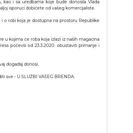
a, kao i sa uredbama koje bude donosila Vlada
aljoj isporuci dobićete od vašeg komercijaliste.
 i o robi koja je dostupna na prostoru Republike
e u kojima će roba koja izlazi iz naših magacina
ess počevši od 23.3.2020. obustaviti primanje i
aj događaj donosi.
 raditi sve - U SLUŽBI VAŠEG BRENDA.