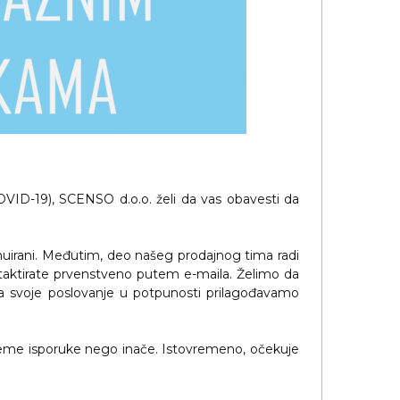
VID-19), SCENSO d.o.o. želi da vas obavesti da
ntinuirani. Međutim, deo našeg prodajnog tima radi
taktirate prvenstveno putem e-maila. Želimo da
da svoje poslovanje u potpunosti prilagođavamo
vreme isporuke nego inače. Istovremeno, očekuje