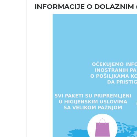
INFORMACIJE O DOLAZNIM 
KOŠULJE
KAPE
UNIFORME
STRETCH TOPS
SUBLIMACIJA
CRICKET UPALJAČI
ŠIBICA
JAKNE I PRSLUCI
HYGIENIC KOLEKCIJA
OKOVRATNE ID TRAKICE
PRIBOR ZA PISANJE