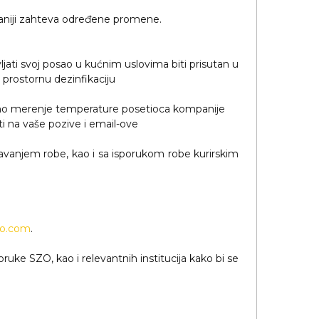
mpaniji zahteva određene promene.
jati svoj posao u kućnim uslovima biti prisutan u
 prostornu dezinfikaciju
aktno merenje temperature posetioca kompanije
ti na vaše pozive i email-ove
vanjem robe, kao i sa isporukom robe kurirskim
so.com
.
ruke SZO, kao i relevantnih institucija kako bi se