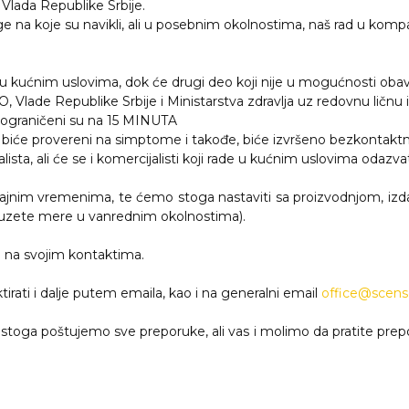
Vlada Republike Srbije.
uge na koje su navikli, ali u posebnim okolnostima, naš rad u ko
i u kućnim uslovima, dok će drugi deo koji nije u mogućnosti obavl
 Vlade Republike Srbije i Ministarstva zdravlja uz redovnu ličnu i
ati ograničeni su na 15 MINUTA
.o.o. biće provereni na simptome i takođe, biće izvršeno bezkont
ista, ali će se i komercijalisti koji rade u kućnim uslovima odazva
ajnim vremenima, te ćemo stoga nastaviti sa proizvodnjom, izda
duzete mere u vanrednim okolnostima).
REMA
ju na svojim kontaktima.
irati i dalje putem emaila, kao i na generalni email
I
office@scen
, stoga poštujemo sve preporuke, ali vas i molimo da pratite prepo