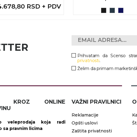
 4.678,80 RSD + PDV
ETTER
Prihvatam da Scenso stra
privatnosti
.
Želim da primam marketinšk
IČ KROZ ONLINE
VAŽNI PRAVILNICI
O
INU
Reklamacije
Ka
 veleprodaja koja radi
Opšti uslovi
Š
vo sa pravnim licima
Zaštita privatnosti