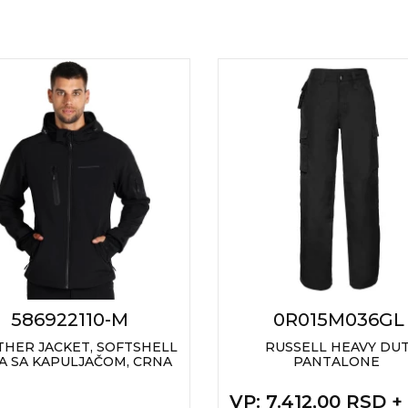
586922110-M
0R015M036GL
HER JACKET, SOFTSHELL
RUSSELL HEAVY DU
A SA KAPULJAČOM, CRNA
PANTALONE
VP
: 7.412,00 RSD 