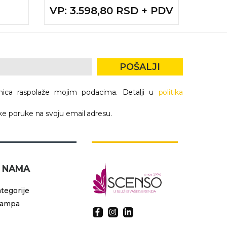
VP
: 3.598,80 RSD + PDV
VP
: 
POŠALJI
nica raspolaže mojim podacima. Detalji u
politika
e poruke na svoju email adresu.
 NAMA
tegorije
tampa