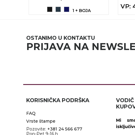
VP
:
1 + BOJA
OSTANIMO U KONTAKTU
PRIJAVA NA NEWSL
KORISNIČKA PODRŠKA
VOD
KUPOV
FAQ
Mi smo
Vrste štampe
isključi
Pozovite:
+381 24 566 677
Pon-Pet 9-16 h