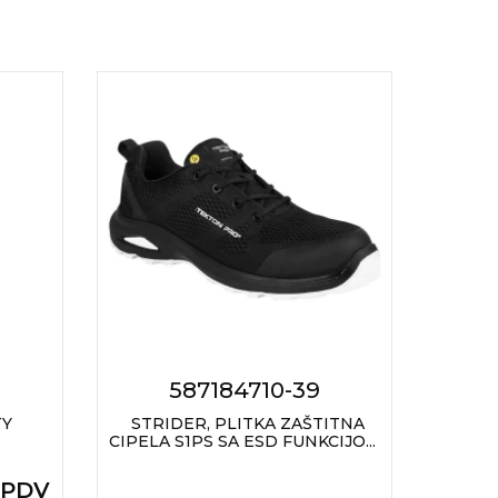
587184710-39
TY
STRIDER, PLITKA ZAŠTITNA
STEEL
CIPELA S1PS SA ESD FUNKCIJO...
CIP
+ PDV