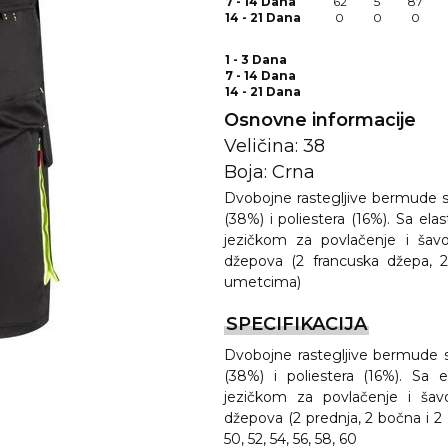
7 - 14 Dana
62
5
87
14 - 21 Dana
0
0
0
1 - 3 Dana
7 - 14 Dana
14 - 21 Dana
Osnovne informacije
Veličina: 38
Boja: Crna
Dvobojne rastegljive bermude 
(38%) i poliestera (16%). Sa e
REMA
jezičkom za povlačenje i šavo
džepova (2 francuska džepa,
umetcima)
I
SPECIFIKACIJA
Dvobojne rastegljive bermude 
(38%) i poliestera (16%). Sa 
jezičkom za povlačenje i šav
džepova (2 prednja, 2 bočna i 2 z
50, 52, 54, 56, 58, 60