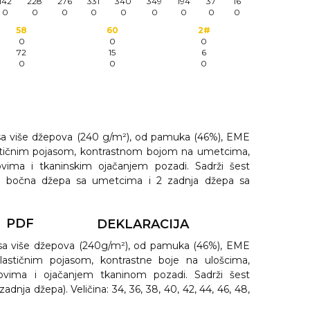
142
228
276
331
340
349
194
37
16
0
0
0
0
0
0
0
0
0
58
60
2#
0
0
0
72
15
6
0
0
0
sa više džepova (240 g/m²), od pamuka (46%), EME
lastičnim pojasom, kontrastnom bojom na umetcima,
vima i tkaninskim ojačanjem pozadi. Sadrži šest
 2 bočna džepa sa umetcima i 2 zadnja džepa sa
PDF
DEKLARACIJA
sa više džepova (240g/m²), od pamuka (46%), EME
elastičnim pojasom, kontrastne boje na ulošcima,
ovima i ojačanjem tkaninom pozadi. Sadrži šest
adnja džepa). Veličina: 34, 36, 38, 40, 42, 44, 46, 48,