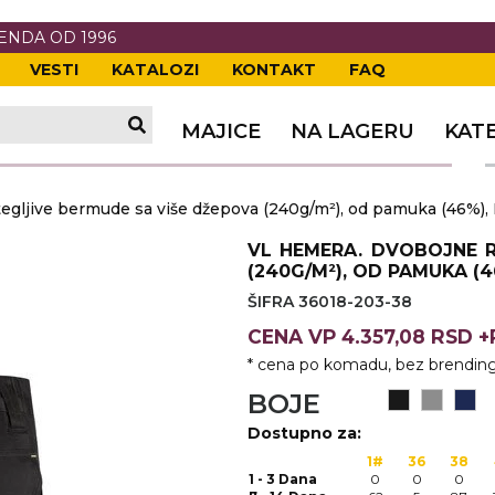
RENDA OD 1996
VESTI
KATALOZI
KONTAKT
FAQ
TI
VANJE
A
ERIJE
DE
OVKE
MAJICE
NA LAGERU
KAT
TI
VANJE
A
ljive bermude sa više džepova (240g/m²), od pamuka (46%), E
ČI
VKE
ĆA
VL HEMERA. DVOBOJNE R
VANJE
A
(240G/M²), OD PAMUKA (46
ŠIFRA 36018-203-38
I
E
KE
AM
ODEĆA
CENA
VP
4.357,08 RSD 
VANJE
A
* cena po komadu, bez brending
A OPREMA
I I PANOI
KA
 RADNA
BOJE
Dostupno za:
VANJE
1#
36
38
1 - 3 Dana
0
0
0