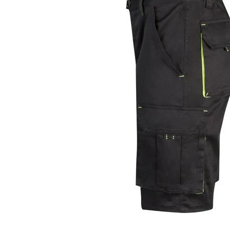
KOŠULJE
KAPE
UNIFORME
STRETCH TOPS
SUBLIMACIJA
CRICKET UPALJAČI
ŠIBICA
JAKNE I PRSLUCI
HYGIENIC KOLEKCIJA
OKOVRATNE ID TRAKICE
PRIBOR ZA PISANJE