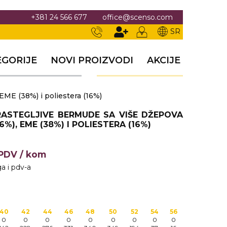
+381 24 566 677
office@scenso.com
SR
EGORIJE
NOVI PROIZVODI
AKCIJE
ME (38%) i poliestera (16%)
ASTEGLJIVE BERMUDE SA VIŠE DŽEPOVA
%), EME (38%) I POLIESTERA (16%)
+PDV
/ kom
a i pdv-a
40
42
44
46
48
50
52
54
56
0
0
0
0
0
0
0
0
0