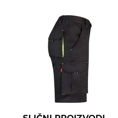
NARUKVICE ZA ŽURKE I
DOGAĐAJE
ID PLOČICA
TERMOSI
BOCE
TEHNOLOGIJA
KANCELARIJA
KUĆNI SETOVI
OLOVKE
PRIVESCI & ALATI
TORBE & PUTOVANJE
TEKSTIL
SLIČNI PROIZVODI