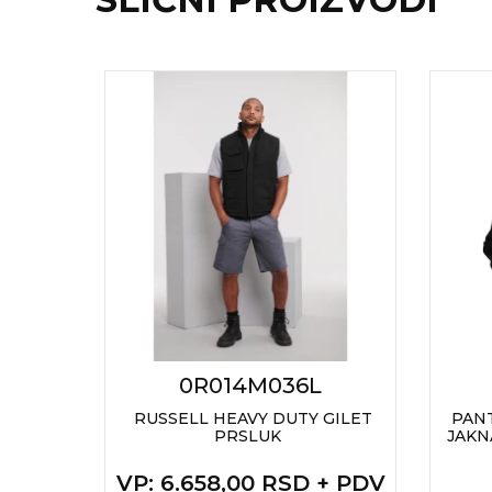
RADNA OPREMA
R
0R014M036L
TY
RUSSELL HEAVY DUTY GILET
PANT
PRSLUK
JAKN
VP
: 6.658,00 RSD + PDV
+ PDV