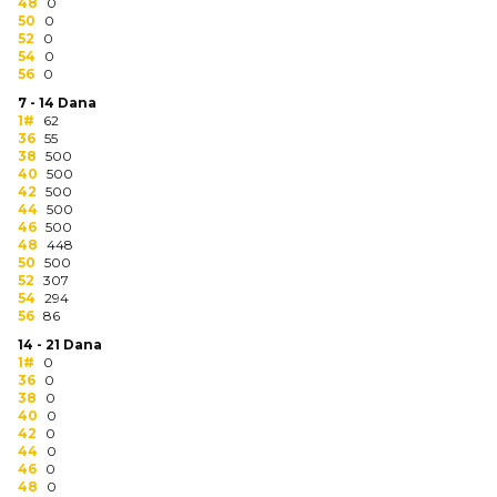
NARUKVICE ZA ŽURKE I
48
0
50
DOGAĐAJE
0
52
0
54
0
ID PLOČICA
56
0
7 - 14 Dana
TERMOSI
1#
62
36
55
38
500
BOCE
40
500
42
500
TEHNOLOGIJA
44
500
46
500
48
448
KANCELARIJA
50
500
52
307
KUĆNI SETOVI
54
294
56
86
OLOVKE
14 - 21 Dana
1#
0
36
0
PRIVESCI & ALATI
38
0
40
0
TORBE & PUTOVANJE
42
0
44
0
46
0
TEKSTIL
48
0