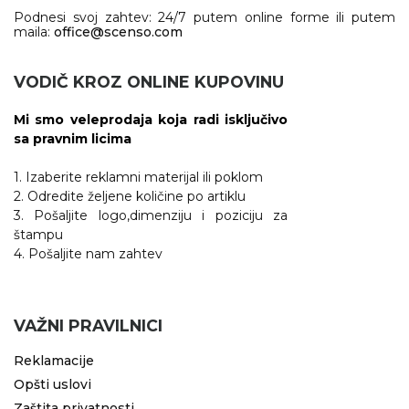
Podnesi svoj zahtev: 24/7 putem online forme ili putem
maila:
office@scenso.com
VODIČ KROZ ONLINE KUPOVINU
Mi smo veleprodaja koja radi isključivo
sa pravnim licima
1. Izaberite reklamni materijal ili poklom
2. Odredite željene količine po artiklu
3. Pošaljite logo,dimenziju i poziciju za
štampu
4. Pošaljite nam zahtev
VAŽNI PRAVILNICI
Reklamacije
Opšti uslovi
Zaštita privatnosti