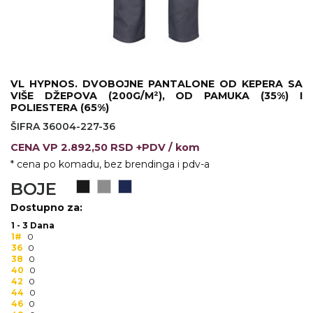
KOŠULJE
KAPE
UNIFORME
STRETCH TOPS
VL HYPNOS. DVOBOJNE PANTALONE OD KEPERA SA
VIŠE DŽEPOVA (200G/M²), OD PAMUKA (35%) I
POLIESTERA (65%)
SUBLIMACIJA
ŠIFRA 36004-227-36
CRICKET UPALJAČI
CENA
VP
2.892,50 RSD +PDV
/ kom
* cena po komadu, bez brendinga i pdv-a
ŠIBICA
BOJE
JAKNE I PRSLUCI
Dostupno za:
1 - 3 Dana
HYGIENIC KOLEKCIJA
1#
0
36
0
OKOVRATNE ID TRAKICE
38
0
40
0
42
0
PRIBOR ZA PISANJE
44
0
46
0