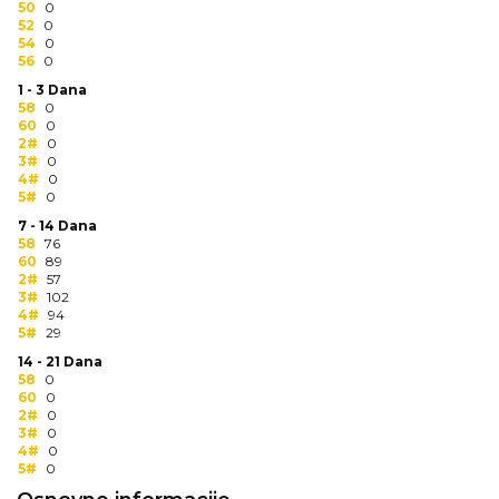
50
0
RADNA OPREMA
52
0
54
0
56
0
1 - 3 Dana
58
0
60
0
2#
0
3#
0
4#
0
5#
0
7 - 14 Dana
58
76
60
89
2#
57
3#
102
4#
94
5#
29
14 - 21 Dana
58
0
60
0
2#
0
3#
0
4#
0
5#
0