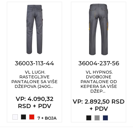
36003-113-44
36004-237-56
VL LUGH.
VL HYPNOS.
RASTEGLJIVE
DVOBOJNE
PANTALONE SA VIŠE
PANTALONE OD
DŽEPOVA (240G...
KEPERA SA VIŠE
DŽEP...
VP
: 4.090,32
VP
: 2.892,50 RSD
RSD + PDV
+ PDV
7 + BOJA