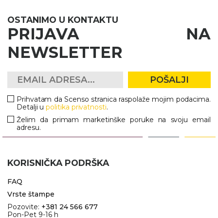
OSTANIMO U KONTAKTU
PRIJAVA NA
NEWSLETTER
POŠALJI
Prihvatam da Scenso stranica raspolaže mojim podacima.
Detalji u
politika privatnosti
.
Želim da primam marketinške poruke na svoju email
adresu.
KORISNIČKA PODRŠKA
FAQ
Vrste štampe
Pozovite:
+381 24 566 677
Pon-Pet 9-16 h