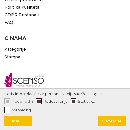
Politika kvaliteta
GDPR Pristanak
FAQ
O NAMA
Kategorije
Štampa
Koristimo kolačiće za personalizaciju sadržaja i oglasa.
Neophodni
Podešavanja
Statistika
Marketing
Detalji
Slažem se
Copyright 1996 - 2026 Scenso | code by
ErdSoft