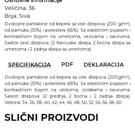
Osnovne informacije
Veličina: 36
Boja: Siva
Dvobojne pantalone od kepera sa više džepova (200 g/m²),
od pamuka (35%) i poliestera (65%). Sa elastičnim pojasom i
kontrastnom bojom na umetcima, vezicama i šavovima.
Sadrže šest džepova: (2 francuska džepa, 2 bočna džepa sa
umetcima i 2 zadnja džepa sa umetcima)
PDF
SPECIFIKACIJA
DEKLARACIJA
Dvobojne pantalone od kepera sa više džepova (200g/m²),
od pamuka (35%) i poliestera (65%). Sa elastičnim pojasom i
kontrastnom bojom na ulošcima, izvlakama i šavovima.
Sašest džepova: (2 prednja, 2 bočna i 2 zadnja džepa).
Veličina: 34, 36, 38, 40, 42, 44, 46, 48, 50, 52, 54, 56, 58, 60
SLIČNI PROIZVODI