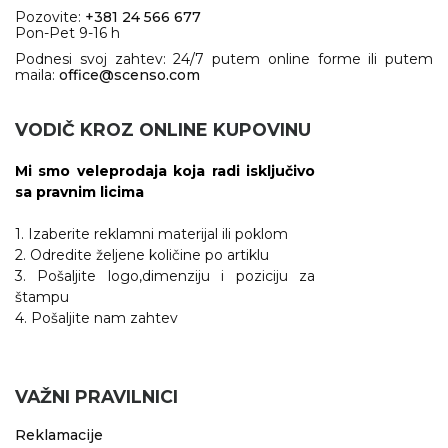
Pozovite:
+381 24 566 677
Pon-Pet 9-16 h
Podnesi svoj zahtev: 24/7 putem online forme ili putem
maila:
office@scenso.com
VODIČ KROZ ONLINE KUPOVINU
Mi smo veleprodaja koja radi isključivo
sa pravnim licima
1. Izaberite reklamni materijal ili poklom
2. Odredite željene količine po artiklu
3. Pošaljite logo,dimenziju i poziciju za
štampu
4. Pošaljite nam zahtev
VAŽNI PRAVILNICI
Reklamacije