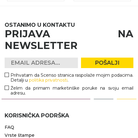
OSTANIMO U KONTAKTU
PRIJAVA NA
NEWSLETTER
POŠALJI
Prihvatam da Scenso stranica raspolaže mojim podacima.
Detalji u
politika privatnosti
.
Želim da primam marketinške poruke na svoju email
adresu.
KORISNIČKA PODRŠKA
FAQ
Vrste štampe