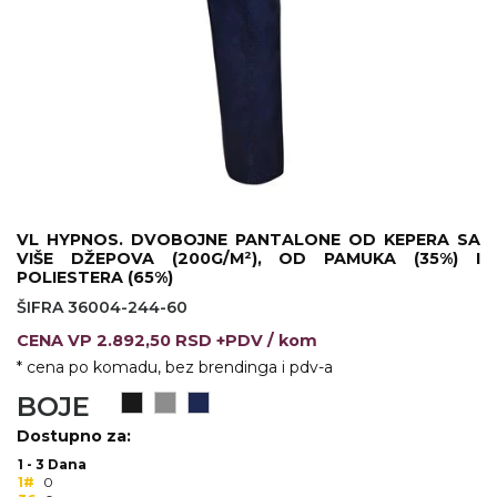
KOŠULJE
KAPE
UNIFORME
STRETCH TOPS
SUBLIMACIJA
CRICKET UPALJAČI
VL HYPNOS. DVOBOJNE PANTALONE OD KEPERA SA
VIŠE DŽEPOVA (200G/M²), OD PAMUKA (35%) I
ŠIBICA
POLIESTERA (65%)
ŠIFRA 36004-244-60
JAKNE I PRSLUCI
CENA
VP
2.892,50 RSD +PDV
/ kom
HYGIENIC KOLEKCIJA
* cena po komadu, bez brendinga i pdv-a
BOJE
OKOVRATNE ID TRAKICE
Dostupno za:
PRIBOR ZA PISANJE
1 - 3 Dana
1#
0