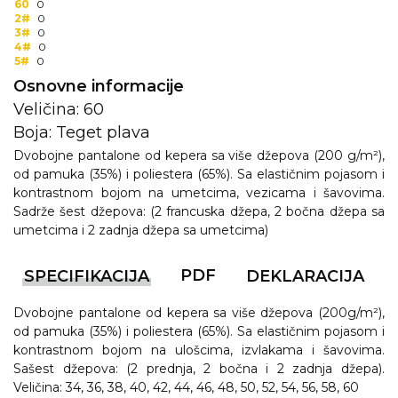
60
0
2#
0
3#
0
4#
0
5#
0
Osnovne informacije
Veličina: 60
Boja: Teget plava
Dvobojne pantalone od kepera sa više džepova (200 g/m²),
od pamuka (35%) i poliestera (65%). Sa elastičnim pojasom i
kontrastnom bojom na umetcima, vezicama i šavovima.
Sadrže šest džepova: (2 francuska džepa, 2 bočna džepa sa
umetcima i 2 zadnja džepa sa umetcima)
PDF
SPECIFIKACIJA
DEKLARACIJA
Dvobojne pantalone od kepera sa više džepova (200g/m²),
od pamuka (35%) i poliestera (65%). Sa elastičnim pojasom i
kontrastnom bojom na ulošcima, izvlakama i šavovima.
Sašest džepova: (2 prednja, 2 bočna i 2 zadnja džepa).
Veličina: 34, 36, 38, 40, 42, 44, 46, 48, 50, 52, 54, 56, 58, 60