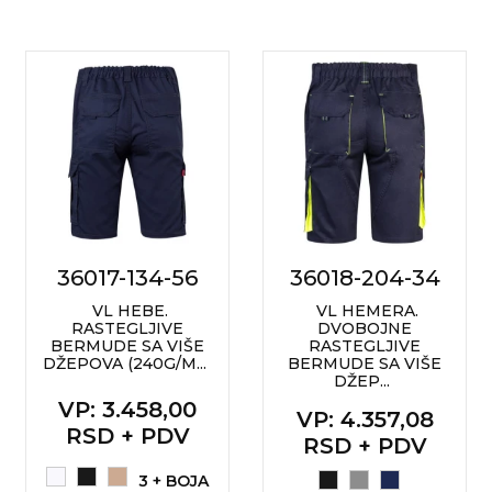
36017-134-56
36018-204-34
VL HEBE.
VL HEMERA.
RASTEGLJIVE
DVOBOJNE
BERMUDE SA VIŠE
RASTEGLJIVE
DŽEPOVA (240G/M...
BERMUDE SA VIŠE
DŽEP...
VP
: 3.458,00
VP
: 4.357,08
RSD + PDV
RSD + PDV
3 + BOJA