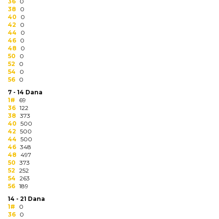
NARUKVICE ZA ŽURKE I
36
0
38
DOGAĐAJE
0
40
0
42
0
ID PLOČICA
44
0
46
0
48
0
TERMOSI
50
0
52
0
BOCE
54
0
56
0
TEHNOLOGIJA
7 - 14 Dana
1#
69
36
122
KANCELARIJA
38
373
40
500
KUĆNI SETOVI
42
500
44
500
46
348
OLOVKE
48
497
50
373
PRIVESCI & ALATI
52
252
54
263
56
189
TORBE & PUTOVANJE
14 - 21 Dana
1#
0
TEKSTIL
36
0