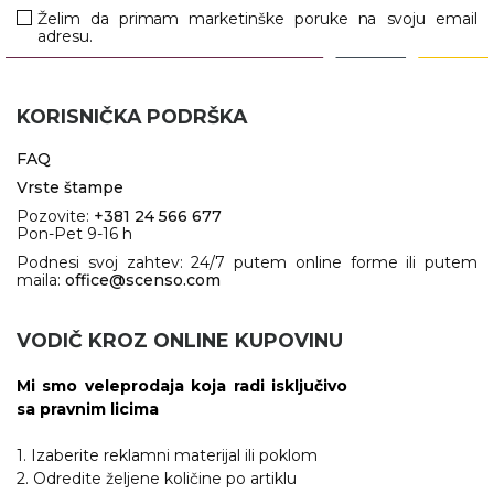
Želim da primam marketinške poruke na svoju email
adresu.
KORISNIČKA PODRŠKA
FAQ
Vrste štampe
Pozovite:
+381 24 566 677
Pon-Pet 9-16 h
Podnesi svoj zahtev: 24/7 putem online forme ili putem
maila:
office@scenso.com
VODIČ KROZ ONLINE KUPOVINU
Mi smo veleprodaja koja radi isključivo
sa pravnim licima
1. Izaberite reklamni materijal ili poklom
2. Odredite željene količine po artiklu