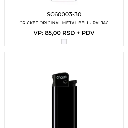
NARUKVICE ZA ŽURKE I
DOGAĐAJE
SC60003-30
ID PLOČICA
CRICKET ORIGINAL METAL BELI UPALJAČ
TERMOSI
VP
: 85,00 RSD + PDV
BOCE
TEHNOLOGIJA
KANCELARIJA
KUĆNI SETOVI
OLOVKE
PRIVESCI & ALATI
TORBE & PUTOVANJE
TEKSTIL