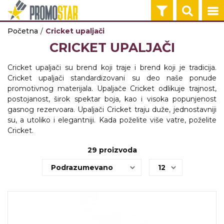
Početna
Cricket upaljači
ROKOVNICI
TEHNOLOGIJA
KANCELARIJA
KUĆNI SETOVI
OLOVKE
PRIVESCI & ALA
TORBE & PUTO
TEKSTIL
RADNA OPREM
CRICKET UPALJAČI
HEMIJSKE OLOVKE
POMOĆNE BAT
NOTESI I AGEN
ŠOLJE
PLASTIČNE OL
PRIVESCI
RANČEVI
MAJICE
RADNA ODEĆA
Cricket upaljači su brend koji traje i brend koji je tradicija.
USB, GADGETI
TEHNOLOGIJA
KANCELARIJA
KUĆNI SETOVI
OLOVKE
PRIVESCI & ALA
TORBE & PUTO
TEKSTIL
RADNA OPREM
Cricket upaljači standardizovani su deo naše ponude
promotivnog materijala. Upaljače Cricket odlikuje trajnost,
NA POSLU
BEŽIČNI PUNJA
KANCELARIJA
TERMOSI
METALNE OLO
ALATI
TORBE
POLO MAJICE
ZAŠTITNA OBU
postojanost, širok spektar boja, kao i visoka popunjenost
gasnog rezervoara. Upaljači Cricket traju duže, jednostavniji
POST IT
TEHNOLOGIJA
KANCELARIJA
KUĆNI SETOVI
OLOVKE
TORBE & PUTO
TEKSTIL
RADNA OPREM
su, a utoliko i elegantniji. Kada poželite više vatre, poželite
Cricket.
TORBE
AUDIO UREĐAJ
POKLON KUTIJ
BOCE
DRVENE OLOV
PUTNI PROGR
DUKSERICE
SIGURNOSNA 
29
proizvoda
NA PUTU
TEHNOLOGIJA
KANCELARIJA
OLOVKE
TORBE & PUTO
TEKSTIL
RADNA OPREM
NOVČANICI
KOMPJUTERSK
PROMO PULTOV
SETOVI OLOVA
KESE
PRSLUCI
DODATNA
OPREMA
KIŠOBRANI
TEHNOLOGIJA
TORBE & PUTO
TEKSTIL
U KUĆI
USB KABLOVI
KIŠOBRANI
JAKNE