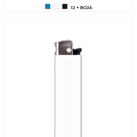
12 + BOJA
KOŠULJE
KAPE
UNIFORME
STRETCH TOPS
SUBLIMACIJA
CRICKET UPALJAČI
ŠIBICA
JAKNE I PRSLUCI
HYGIENIC KOLEKCIJA
OKOVRATNE ID TRAKICE
PRIBOR ZA PISANJE