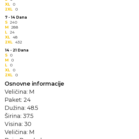
XL
0
2XL
0
KOŠULJE
KAPE
7 - 14 Dana
S
240
UNIFORME
M
288
L
24
STRETCH TOPS
XL
48
2XL
432
SUBLIMACIJA
14 - 21 Dana
S
0
M
0
CRICKET UPALJAČI
L
0
XL
0
ŠIBICA
2XL
0
Osnovne informacije
JAKNE I PRSLUCI
Veličina: M
Paket: 24
HYGIENIC KOLEKCIJA
Dužina: 48.5
OKOVRATNE ID TRAKICE
Širina: 37.5
Visina: 30
PRIBOR ZA PISANJE
Veličina: M