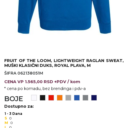
VINO I BAR
TEHNOLOGIJA
TEKSTIL
UPALJAČI
USB
KOŠULJE
SLOBODNO VREME
TEHNOLOGIJA
TEKSTIL
PRIVESCI
GADŽETI
PANTALONE
ALAT
TEKSTIL
FRUIT OF THE LOOM, LIGHTWEIGHT RAGLAN SWEAT,
MUŠKI KLASIČNI DUKS, ROYAL PLAVA, M
ŠOLJE
KECELJE I OP
ŠIFRA 062138051M
LAMPE
TEKSTIL
CENA
VP
1.565,00 RSD +PDV
/ kom
* cena po komadu, bez brendinga i pdv-a
ZDRAVLJE I LEPOTA
MODNI DODAC
BOJE
DUKSEVI I KABANICE
TEKSTIL
Dostupno za:
1 - 3 Dana
KAČKETI, KAPE I ŠEŠIRI
PEŠKIRI
S
0
M
0
POLO MAJICE
TEKSTIL
L
0