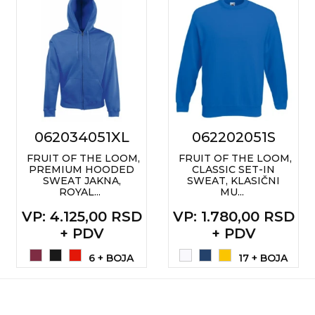
RADNA OPREMA
062034051XL
062202051S
FRUIT OF THE LOOM,
FRUIT OF THE LOOM,
PREMIUM HOODED
CLASSIC SET-IN
SWEAT JAKNA,
SWEAT, KLASIČNI
ROYAL...
MU...
VP
: 4.125,00 RSD
VP
: 1.780,00 RSD
+ PDV
+ PDV
6 + BOJA
17 + BOJA