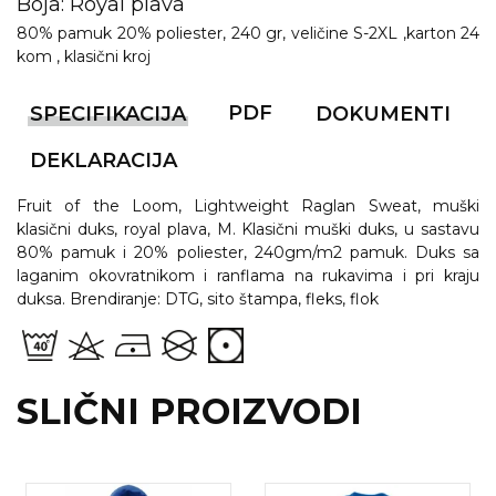
NARUKVICE ZA ŽURKE I
Boja: Royal plava
DOGAĐAJE
80% pamuk 20% poliester, 240 gr, veličine S-2XL ,karton 24
kom , klasični kroj
ID PLOČICA
PDF
SPECIFIKACIJA
DOKUMENTI
TERMOSI
BOCE
DEKLARACIJA
TEHNOLOGIJA
Fruit of the Loom, Lightweight Raglan Sweat, muški
klasični duks, royal plava, M. Klasični muški duks, u sastavu
KANCELARIJA
80% pamuk i 20% poliester, 240gm/m2 pamuk. Duks sa
laganim okovratnikom i ranflama na rukavima i pri kraju
KUĆNI SETOVI
duksa. Brendiranje: DTG, sito štampa, fleks, flok
OLOVKE
PRIVESCI & ALATI
SLIČNI PROIZVODI
TORBE & PUTOVANJE
TEKSTIL