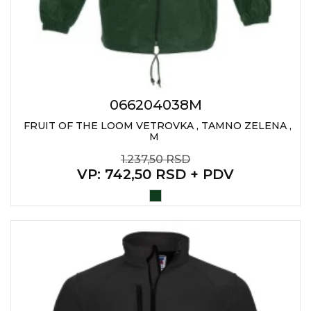
RADNA OPREMA
066204038M
FRUIT OF THE LOOM VETROVKA , TAMNO ZELENA ,
M
1.237,50 RSD
VP
: 742,50 RSD + PDV