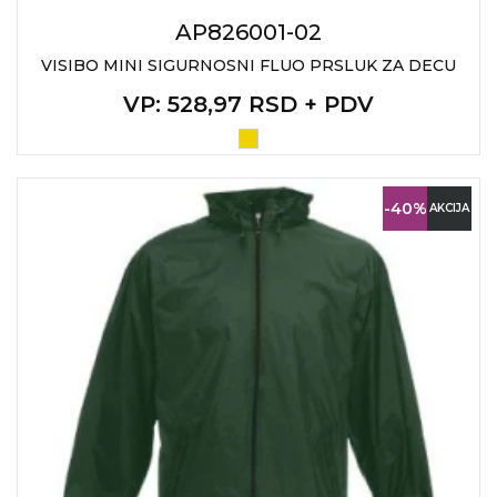
NARUKVICE ZA ŽURKE I
DOGAĐAJE
AP826001-02
VISIBO MINI SIGURNOSNI FLUO PRSLUK ZA DECU
ID PLOČICA
VP
: 528,97 RSD + PDV
TERMOSI
BOCE
TEHNOLOGIJA
-40%
AKCIJA
KANCELARIJA
KUĆNI SETOVI
OLOVKE
PRIVESCI & ALATI
TORBE & PUTOVANJE
TEKSTIL