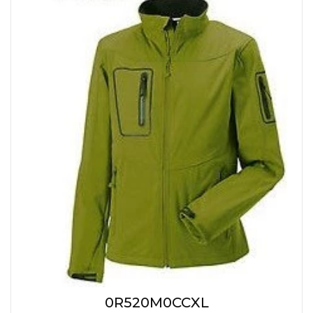
0R520M0CCXL