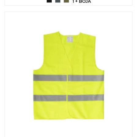
1 + BOJA
KOŠULJE
KAPE
UNIFORME
STRETCH TOPS
SUBLIMACIJA
CRICKET UPALJAČI
ŠIBICA
JAKNE I PRSLUCI
HYGIENIC KOLEKCIJA
OKOVRATNE ID TRAKICE
PRIBOR ZA PISANJE