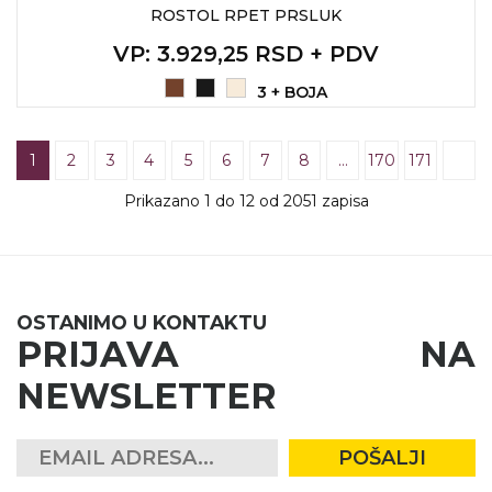
ROSTOL RPET PRSLUK
VP
: 3.929,25 RSD + PDV
3 + BOJA
1
2
3
4
5
6
7
8
…
170
171
Prikazano 1 do 12 od 2051 zapisa
OSTANIMO U KONTAKTU
PRIJAVA NA
NEWSLETTER
POŠALJI