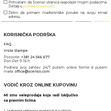
Prihvatam da Scenso stranica raspolaže mojim podacima.
Detalji u
politika privatnosti
.
Želim da primam marketinške poruke na svoju email
adresu.
KORISNIČKA PODRŠKA
FAQ
Vrste štampe
Pozovite:
+381 24 566 677
Pon-Pet 9-16 h
Podnesi svoj zahtev: 24/7 putem online forme ili putem
maila:
office@scenso.com
VODIČ KROZ ONLINE KUPOVINU
Mi smo veleprodaja koja radi isključivo
sa pravnim licima
1. Izaberite reklamni materijal ili poklom