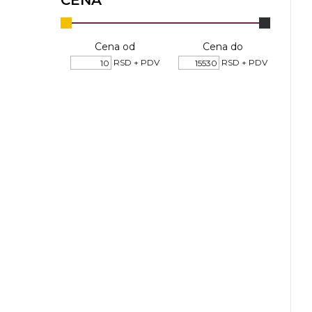
CENA
KOŠULJE
KAPE
Cena od
Cena do
UNIFORME
RSD + PDV
RSD + PDV
STRETCH TOPS
SUBLIMACIJA
CRICKET UPALJAČI
ŠIBICA
JAKNE I PRSLUCI
HYGIENIC KOLEKCIJA
OKOVRATNE ID TRAKICE
PRIBOR ZA PISANJE