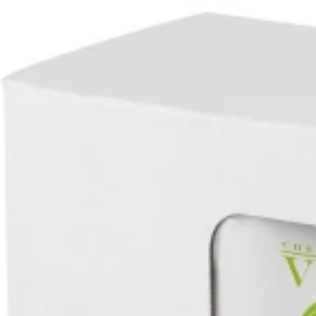
REMA
I