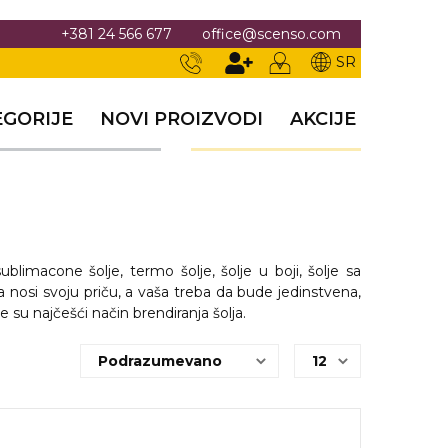
+381 24 566 677
office@scenso.com
SR
EGORIJE
NOVI PROIZVODI
AKCIJE
blimacone šolje, termo šolje, šolje u boji, šolje sa
 nosi svoju priču, a vaša treba da bude jedinstvena,
e su najčešći način brendiranja šolja.