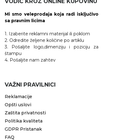
VODIČ KROZ ONLINE KUPOVINU
Mi smo veleprodaja koja radi isključivo
sa pravnim licima
1. Izaberite reklamni materijal ili poklom
2. Odredite željene količine po artiklu
3. Pošaljite logo,dimenziju i poziciju za
štampu
4. Pošaljite nam zahtev
VAŽNI PRAVILNICI
Reklamacije
Opšti uslovi
Zaštita privatnosti
Politika kvaliteta
GDPR Pristanak
FAQ