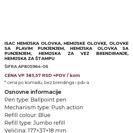
VINO I BAR
TEHNOLOGIJA
TEKSTIL
UPALJAČI
USB
KOŠULJE
SLOBODNO VREME
TEHNOLOGIJA
TEKSTIL
ISAC HEMIJSKA OLOVKA, HEMIJSKE OLOVKE, OLOVKE
PRIVESCI
GADŽETI
PANTALONE
SA PLAVIM PUNJENJEM, HEMIJSKA OLOVKA SA
PUNJENJEM, HEMIJSKA ZA VEZ BRENDIRANJE,
HEMIJSKA ZA ŠTAMPU
ALAT
TEKSTIL
ŠIFRA AP805964-06
ŠOLJE
KECELJE I OP
CENA
VP
383,57 RSD +PDV
/ kom
* cena po komadu, bez brendinga i pdv-a
LAMPE
TEKSTIL
Osnovne informacije
ZDRAVLJE I LEPOTA
MODNI DODAC
Pen type: Ballpoint pen
Mechanism type: Push action
DUKSEVI I KABANICE
TEKSTIL
Refill colour: Blue
KAČKETI, KAPE I ŠEŠIRI
PEŠKIRI
Refill type: Jumbo refill
Veličina: 177×37×18 mm
POLO MAJICE
TEKSTIL