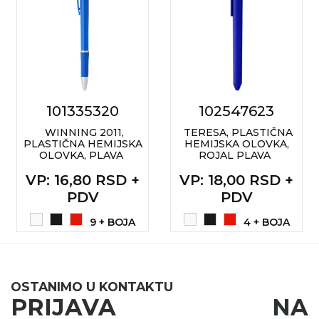
NARUKVICE ZA ŽURKE I
DOGAĐAJE
ID PLOČICA
TERMOSI
BOCE
101335320
102547623
TEHNOLOGIJA
WINNING 2011,
TERESA, PLASTIČNA
PLASTIČNA HEMIJSKA
HEMIJSKA OLOVKA,
OLOVKA, PLAVA
ROJAL PLAVA
KANCELARIJA
VP
: 16,80 RSD +
VP
: 18,00 RSD +
KUĆNI SETOVI
PDV
PDV
OLOVKE
9 + BOJA
4 + BOJA
PRIVESCI & ALATI
TORBE & PUTOVANJE
OSTANIMO U KONTAKTU
PRIJAVA NA
TEKSTIL