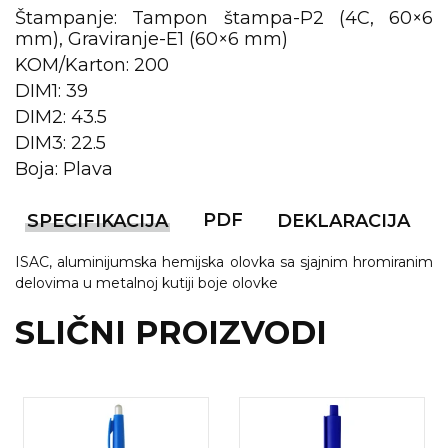
Štampanje: Tampon štampa-P2 (4C, 60×6
mm), Graviranje-E1 (60×6 mm)
KOŠULJE
KAPE
KOM/Karton: 200
UNIFORME
DIM1: 39
DIM2: 43.5
STRETCH TOPS
DIM3: 22.5
SUBLIMACIJA
Boja: Plava
CRICKET UPALJAČI
PDF
SPECIFIKACIJA
DEKLARACIJA
ŠIBICA
ISAC, aluminijumska hemijska olovka sa sjajnim hromiranim
delovima u metalnoj kutiji boje olovke
JAKNE I PRSLUCI
SLIČNI PROIZVODI
HYGIENIC KOLEKCIJA
OKOVRATNE ID TRAKICE
PRIBOR ZA PISANJE