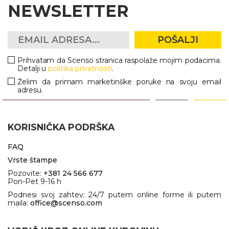
NEWSLETTER
RADNA OPREMA
POŠALJI
Prihvatam da Scenso stranica raspolaže mojim podacima.
Detalji u
politika privatnosti
.
Želim da primam marketinške poruke na svoju email
adresu.
KORISNIČKA PODRŠKA
FAQ
Vrste štampe
Pozovite:
+381 24 566 677
Pon-Pet 9-16 h
Podnesi svoj zahtev: 24/7 putem online forme ili putem
maila:
office@scenso.com