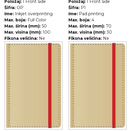
Položaj:
I Front side
Položaj:
I Front side
RADNA OPREMA
Šifra:
OP
Šifra:
P1
Ime:
Inkjet overprinting
Ime:
Pad printing
Max. boja:
Full Color
Max. boja:
4
Max. širina (mm):
50
Max. širina (mm):
70
Max. visina (mm):
100
Max. visina (mm):
30
Fiksna veličina:
Ne
Fiksna veličina:
Ne