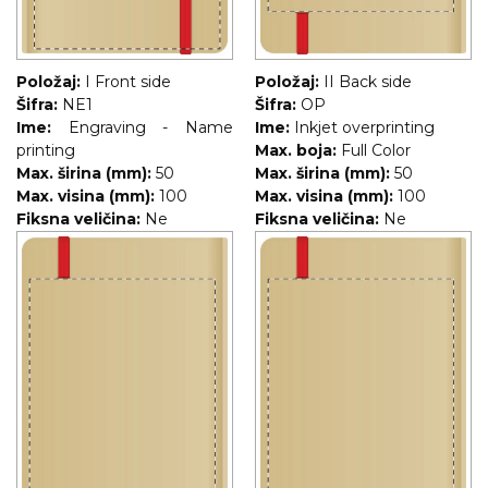
Položaj:
I Front side
Položaj:
II Back side
Šifra:
NE1
Šifra:
OP
Ime:
Engraving - Name
Ime:
Inkjet overprinting
printing
Max. boja:
Full Color
Max. širina (mm):
50
Max. širina (mm):
50
Max. visina (mm):
100
Max. visina (mm):
100
Fiksna veličina:
Ne
Fiksna veličina:
Ne