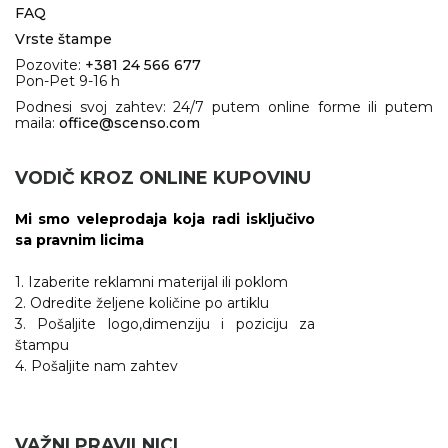
FAQ
Vrste štampe
Pozovite:
+381 24 566 677
Pon-Pet 9-16 h
Podnesi svoj zahtev: 24/7 putem online forme ili putem
maila:
office@scenso.com
VODIČ KROZ ONLINE KUPOVINU
Mi smo veleprodaja koja radi isključivo
sa pravnim licima
1. Izaberite reklamni materijal ili poklom
2. Odredite željene količine po artiklu
3. Pošaljite logo,dimenziju i poziciju za
štampu
4. Pošaljite nam zahtev
VAŽNI PRAVILNICI