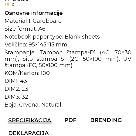
1#
0
KOŠULJE
KAPE
Osnovne informacije
Material 1: Cardboard
UNIFORME
Size format: A6
Notebook paper type: Blank sheets
STRETCH TOPS
Veličina: 95×145×15 mm
SUBLIMACIJA
Štampanje: Tampon štampa-P1 (4C, 70×30
mm), Sito štampa S1 (2C, 50×100 mm), UV
CRICKET UPALJAČI
štampa (FC, 50×100 mm)
KOM/Karton: 100
ŠIBICA
DIM1: 43
JAKNE I PRSLUCI
DIM2: 23
DIM3: 32
HYGIENIC KOLEKCIJA
Boja: Crvena, Natural
OKOVRATNE ID TRAKICE
PDF
BRENDING
SPECIFIKACIJA
PRIBOR ZA PISANJE
DEKLARACIJA