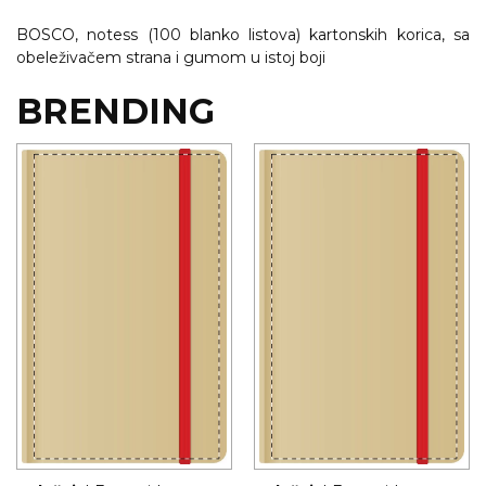
NARUKVICE ZA ŽURKE I
DOGAĐAJE
BOSCO, notess (100 blanko listova) kartonskih korica, sa
obeleživačem strana i gumom u istoj boji
ID PLOČICA
BRENDING
TERMOSI
BOCE
TEHNOLOGIJA
KANCELARIJA
KUĆNI SETOVI
OLOVKE
PRIVESCI & ALATI
TORBE & PUTOVANJE
TEKSTIL