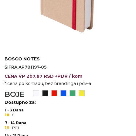
VINO I BAR
TEHNOLOGIJA
TEKSTIL
UPALJAČI
USB
KOŠULJE
SLOBODNO VREME
TEHNOLOGIJA
TEKSTIL
PRIVESCI
GADŽETI
PANTALONE
BOSCO NOTES
ALAT
TEKSTIL
ŠIFRA AP781197-05
ŠOLJE
KECELJE I OP
CENA
VP
207,87 RSD +PDV
/ kom
* cena po komadu, bez brendinga i pdv-a
LAMPE
TEKSTIL
BOJE
ZDRAVLJE I LEPOTA
MODNI DODAC
Dostupno za:
DUKSEVI I KABANICE
TEKSTIL
1 - 3 Dana
1#
0
KAČKETI, KAPE I ŠEŠIRI
PEŠKIRI
7 - 14 Dana
1#
11911
POLO MAJICE
TEKSTIL
14 - 21 Dana