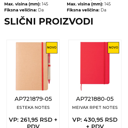
Max. visina (mm):
145
Max. visina (mm):
145
Fiksna veličina:
Da
Fiksna veličina:
Da
SLIČNI PROIZVODI
NOVO
NOVO
AP721879-05
AP721880-05
ESTEKA NOTES
MEIVAX RPET NOTES
VP
: 261,95 RSD +
VP
: 430,95 RSD
PDV
+ PDV