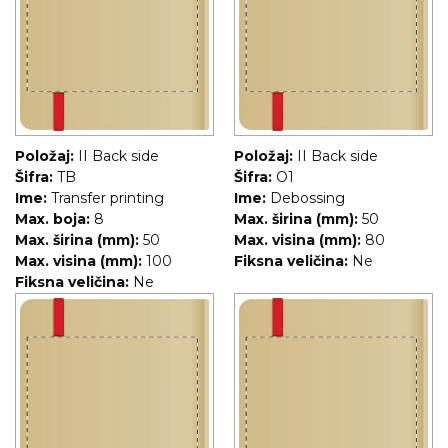
Položaj:
II Back side
Položaj:
II Back side
Šifra:
TB
Šifra:
O1
Ime:
Transfer printing
Ime:
Debossing
Max. boja:
8
Max. širina (mm):
50
Max. širina (mm):
50
Max. visina (mm):
80
Max. visina (mm):
100
Fiksna veličina:
Ne
Fiksna veličina:
Ne