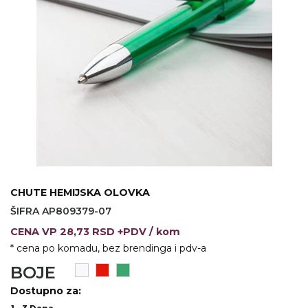
KOŠULJE
KAPE
UNIFORME
STRETCH TOPS
SUBLIMACIJA
CRICKET UPALJAČI
ŠIBICA
CHUTE HEMIJSKA OLOVKA
JAKNE I PRSLUCI
ŠIFRA AP809379-07
HYGIENIC KOLEKCIJA
CENA
VP
28,73 RSD +PDV
/ kom
* cena po komadu, bez brendinga i pdv-a
OKOVRATNE ID TRAKICE
BOJE
PRIBOR ZA PISANJE
Dostupno za: