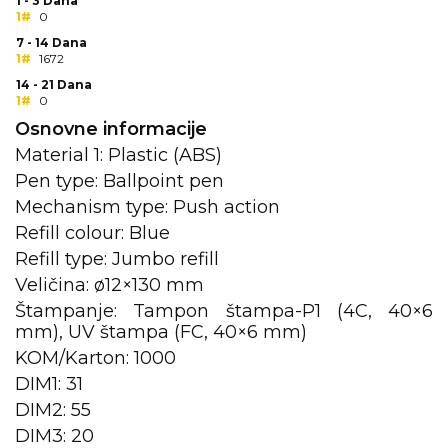
NARUKVICE ZA ŽURKE I
1 - 3 Dana
1#
0
DOGAĐAJE
7 - 14 Dana
1#
1672
ID PLOČICA
14 - 21 Dana
1#
TERMOSI
0
Osnovne informacije
BOCE
Material 1: Plastic (ABS)
Pen type: Ballpoint pen
TEHNOLOGIJA
Mechanism type: Push action
KANCELARIJA
Refill colour: Blue
Refill type: Jumbo refill
KUĆNI SETOVI
Veličina: ø12×130 mm
OLOVKE
Štampanje: Tampon štampa-P1 (4C, 40×6
mm), UV štampa (FC, 40×6 mm)
PRIVESCI & ALATI
KOM/Karton: 1000
DIM1: 31
TORBE & PUTOVANJE
DIM2: 55
TEKSTIL
DIM3: 20