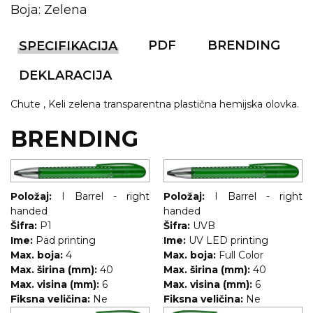
Boja: Zelena
RADNA OPREMA
PDF
BRENDING
SPECIFIKACIJA
DEKLARACIJA
Chute , Keli zelena transparentna plastična hemijska olovka.
BRENDING
Položaj:
I Barrel - right
Položaj:
I Barrel - right
handed
handed
Šifra:
P1
Šifra:
UVB
Ime:
Pad printing
Ime:
UV LED printing
Max. boja:
4
Max. boja:
Full Color
Max. širina (mm):
40
Max. širina (mm):
40
Max. visina (mm):
6
Max. visina (mm):
6
Fiksna veličina:
Ne
Fiksna veličina:
Ne