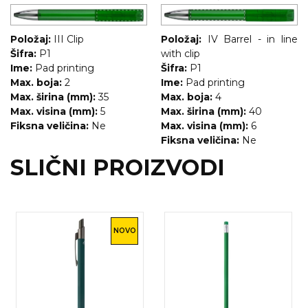
Položaj:
III Clip
Položaj:
IV Barrel - in line
Šifra:
P1
with clip
Ime:
Pad printing
Šifra:
P1
Max. boja:
2
Ime:
Pad printing
Max. širina (mm):
35
Max. boja:
4
Max. visina (mm):
5
Max. širina (mm):
40
Fiksna veličina:
Ne
Max. visina (mm):
6
Fiksna veličina:
Ne
SLIČNI PROIZVODI
NOVO