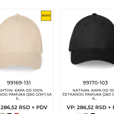
NOVO
99169-131
99170-103
SHTON. KAPA OD 100%
NATHAN. KAPA OD 1
OG PAMUKA (260 G/M²) SA
ČETKANOG PAMUKA (260 G
5...
6...
: 286,52 RSD + PDV
VP
: 286,52 RSD +