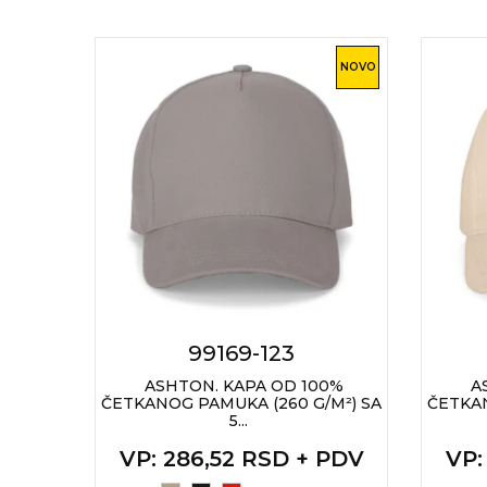
NOVO
NOVO
99169-123
0%
ASHTON. KAPA OD 100%
A
M²) SA
ČETKANOG PAMUKA (260 G/M²) SA
ČETKAN
5...
 PDV
VP
: 286,52 RSD + PDV
VP