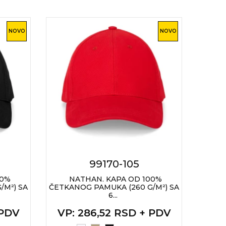
NOVO
NOVO
99170-105
00%
NATHAN. KAPA OD 100%
N
/M²) SA
ČETKANOG PAMUKA (260 G/M²) SA
ČETKA
6...
 PDV
VP
: 286,52 RSD + PDV
VP