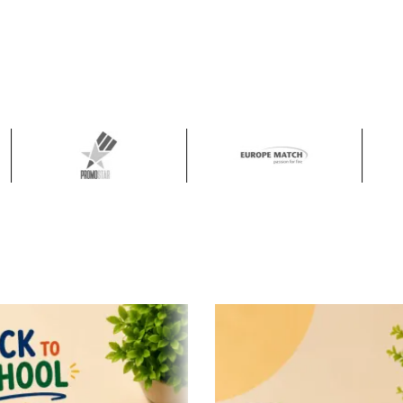
REMA
I