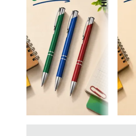
KOŠULJE
KAPE
UNIFORME
STRETCH TOPS
SUBLIMACIJA
CRICKET UPALJAČI
ŠIBICA
JAKNE I PRSLUCI
HYGIENIC KOLEKCIJA
OKOVRATNE ID TRAKICE
PRIBOR ZA PISANJE