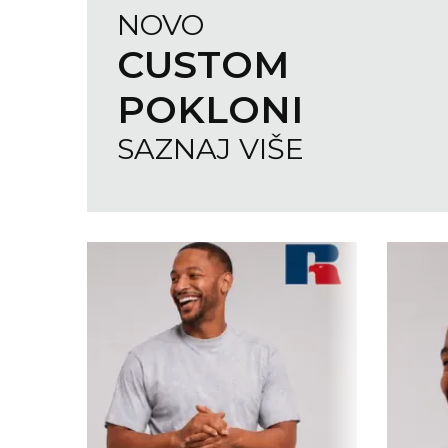
NARUKVICE ZA ŽURKE I
NOVO
DOGAĐAJE
CUSTOM PO
ID PLOČICA
POKLONI
TERMOSI
SAZNAJ VIŠE
BOCE
TEHNOLOGIJA
KANCELARIJA
KUĆNI SETOVI
OLOVKE
PRIVESCI & ALATI
TORBE & PUTOVANJE
TEKSTIL