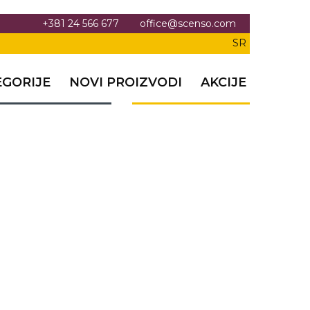
+381 24 566 677
office@scenso.com
SR
EGORIJE
NOVI PROIZVODI
AKCIJE