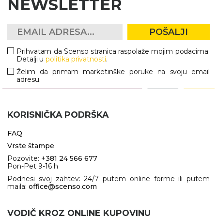
NEWSLETTER
POŠALJI
Prihvatam da Scenso stranica raspolaže mojim podacima.
Detalji u
politika privatnosti
.
Želim da primam marketinške poruke na svoju email
adresu.
KORISNIČKA PODRŠKA
FAQ
Vrste štampe
Pozovite:
+381 24 566 677
Pon-Pet 9-16 h
Podnesi svoj zahtev: 24/7 putem online forme ili putem
maila:
office@scenso.com
VODIČ KROZ ONLINE KUPOVINU