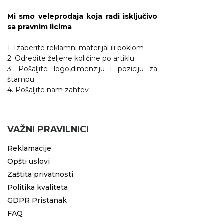
Mi smo veleprodaja koja radi isključivo
sa pravnim licima
1. Izaberite reklamni materijal ili poklom
2. Odredite željene količine po artiklu
3. Pošaljite logo,dimenziju i poziciju za
štampu
4. Pošaljite nam zahtev
VAŽNI PRAVILNICI
Reklamacije
Opšti uslovi
Zaštita privatnosti
Politika kvaliteta
GDPR Pristanak
FAQ