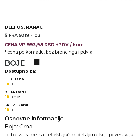
KOŠULJE
KAPE
UNIFORME
DELFOS. RANAC
ŠIFRA 92191-103
STRETCH TOPS
CENA
VP
993,98 RSD +PDV
/ kom
SUBLIMACIJA
* cena po komadu, bez brendinga i pdv-a
BOJE
CRICKET UPALJAČI
Dostupno za:
ŠIBICA
1 - 3 Dana
1#
0
JAKNE I PRSLUCI
7 - 14 Dana
1#
6809
HYGIENIC KOLEKCIJA
14 - 21 Dana
1#
0
OKOVRATNE ID TRAKICE
Osnovne informacije
PRIBOR ZA PISANJE
Boja: Crna
Torba za rame sa reflektujućim detaljima koji povećavaju