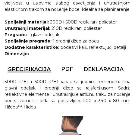
NARUKVICE ZA ŽURKE I
vidljivost u uslovima slabog osvetljenja i unutrašnjom
DOGAĐAJE
elastičnom trakom za nošenje boce. Idealna za planinarenje.
ID PLOČICA
Spoljašnji materijal:
300D i 600D reciklirani poliester
Unutrašnji materijal:
210D reciklirani poliester
TERMOSI
Pregrade:
1 glavni odeljak
Spoljašnje pregrade:
1 prednji džep za bocu
BOCE
Dodatne karakteristike:
podesivi kaiš, reflektujući detalji
Dimenzije:
TEHNOLOGIJA
KANCELARIJA
PDF
SPECIFIKACIJA
DEKLARACIJA
KUĆNI SETOVI
300D rPET i 600D rPET ranac sa jednim remenom. Ima
glavni odeljak i prednji džep sa rajsferšlusom. Sadrži
OLOVKE
reflektivne elemente i unutrašnju elastičnu traku za nošenje
boce. Remen i leđa su postavljeni. 200 x 340 x 80 mm
PRIVESCI & ALATI
Hi!dea™-Hidea
TORBE & PUTOVANJE
TEKSTIL