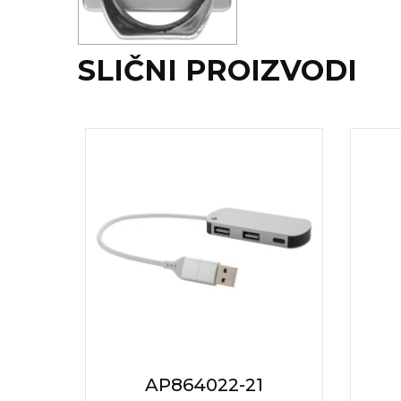
NARUKVICE ZA ŽURKE I
DOGAĐAJE
ID PLOČICA
SLIČNI PROIZVODI
TERMOSI
BOCE
TEHNOLOGIJA
KANCELARIJA
KUĆNI SETOVI
OLOVKE
PRIVESCI & ALATI
TORBE & PUTOVANJE
AP864022-21
TEKSTIL