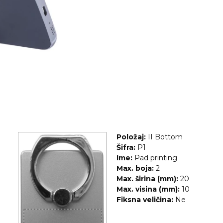
Položaj:
II Bottom
Šifra:
P1
Ime:
Pad printing
Max. boja:
2
Max. širina (mm):
20
Max. visina (mm):
10
Fiksna veličina:
Ne