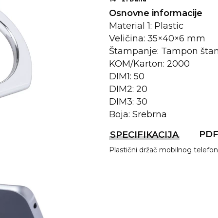
Osnovne informacije
Material 1: Plastic
Veličina: 35×40×6 mm
Štampanje: Tampon štam
KOM/Karton: 2000
DIM1: 50
DIM2: 20
DIM3: 30
Boja: Srebrna
REMA
PD
SPECIFIKACIJA
Plastični držač mobilnog telefona
I