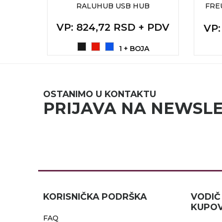
MOUSE
RALUHUB USB HUB
FRE
RADNA OPREMA
VP
: 824,72 RSD + PDV
+ PDV
VP
1 + BOJA
OSTANIMO U KONTAKTU
PRIJAVA NA NEWSL
KORISNIČKA PODRŠKA
VOD
KUPOV
FAQ