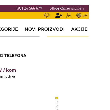
+381 24 566 677
office@scenso.com
SR
EGORIJE
NOVI PROIZVODI
AKCIJE
G TELEFONA
DV
/ kom
a i pdv-a
1#
0
0
0