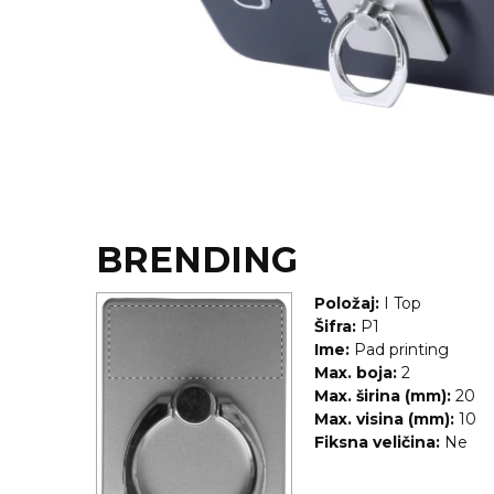
KOŠULJE
KAPE
UNIFORME
STRETCH TOPS
SUBLIMACIJA
CRICKET UPALJAČI
BRENDING
ŠIBICA
Položaj:
I Top
JAKNE I PRSLUCI
Šifra:
P1
Ime:
Pad printing
HYGIENIC KOLEKCIJA
Max. boja:
2
Max. širina (mm):
20
OKOVRATNE ID TRAKICE
Max. visina (mm):
10
Fiksna veličina:
Ne
PRIBOR ZA PISANJE