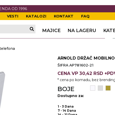
RENDA OD 1996
VESTI
KATALOZI
KONTAKT
FAQ
TI
VANJE
A
ERIJE
DE
OVKE
MAJICE
NA LAGERU
KAT
TI
VANJE
A
telefona
ČI
VKE
ĆA
ARNOLD DRŽAČ MOBILNO
VANJE
A
ŠIFRA AP781602-21
I
E
KE
AM
ODEĆA
CENA
VP
30,42 RSD +P
* cena po komadu, bez brending
VANJE
A
BOJE
A OPREMA
I I PANOI
KA
 RADNA
Dostupno za:
VANJE
1 - 3 Dana
7 - 14 Dana
14 - 21 Dana