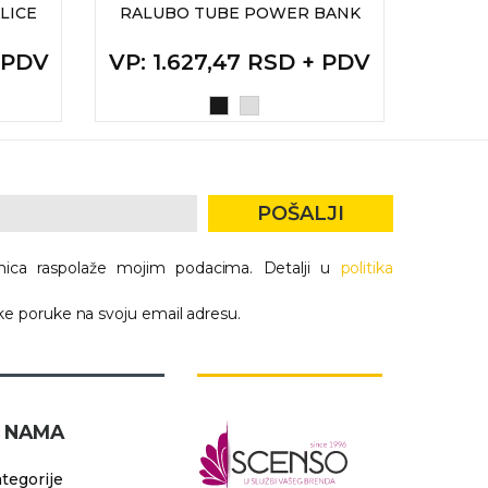
LICE
RALUBO TUBE POWER BANK
VI
SLUŠ
+ PDV
VP
: 1.627,47 RSD + PDV
VP
:
POŠALJI
nica raspolaže mojim podacima. Detalji u
politika
e poruke na svoju email adresu.
 NAMA
tegorije