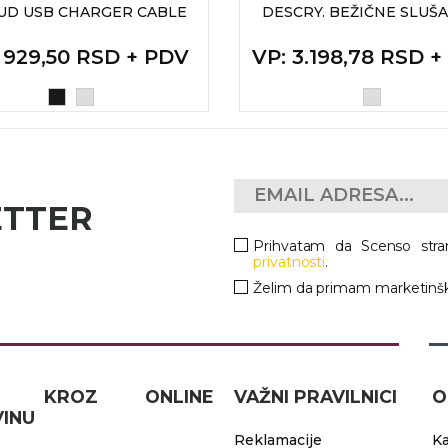
UD USB CHARGER CABLE
DESCRY. BEŽIČNE SLUŠA
: 929,50 RSD + PDV
VP
: 3.198,78 RSD 
ETTER
Prihvatam da Scenso stra
privatnosti
.
Želim da primam marketinšk
IČ KROZ ONLINE
VAŽNI PRAVILNICI
O
INU
Reklamacije
Ka