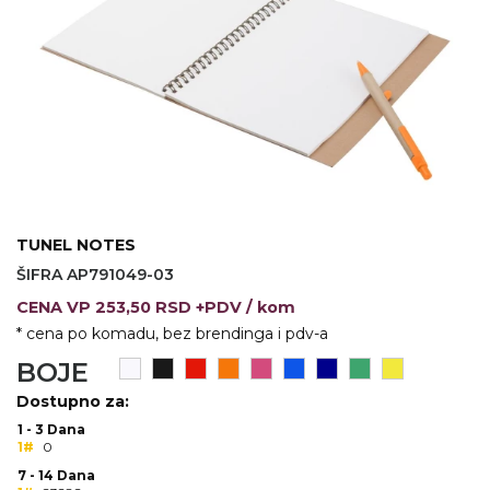
VINO I BAR
TEHNOLOGIJA
TEKSTIL
UPALJAČI
USB
KOŠULJE
SLOBODNO VREME
TEHNOLOGIJA
TEKSTIL
PRIVESCI
GADŽETI
PANTALONE
ALAT
TEKSTIL
TUNEL NOTES
ŠOLJE
KECELJE I OP
ŠIFRA AP791049-03
LAMPE
TEKSTIL
CENA
VP
253,50 RSD +PDV
/ kom
* cena po komadu, bez brendinga i pdv-a
ZDRAVLJE I LEPOTA
MODNI DODAC
BOJE
DUKSEVI I KABANICE
TEKSTIL
Dostupno za:
1 - 3 Dana
KAČKETI, KAPE I ŠEŠIRI
PEŠKIRI
1#
0
7 - 14 Dana
POLO MAJICE
TEKSTIL