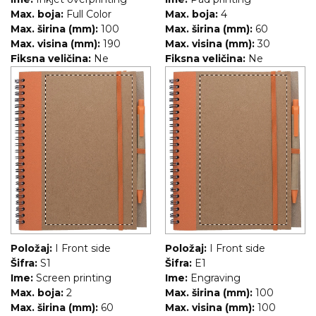
Max. boja:
Full Color
Max. boja:
4
RADNA OPREMA
Max. širina (mm):
100
Max. širina (mm):
60
Max. visina (mm):
190
Max. visina (mm):
30
Fiksna veličina:
Ne
Fiksna veličina:
Ne
Položaj:
I Front side
Položaj:
I Front side
Šifra:
S1
Šifra:
E1
Ime:
Screen printing
Ime:
Engraving
Max. boja:
2
Max. širina (mm):
100
Max. širina (mm):
60
Max. visina (mm):
100