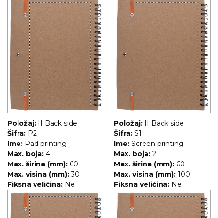
Položaj:
II Back side
Položaj:
II Back side
Šifra:
P2
Šifra:
S1
Ime:
Pad printing
Ime:
Screen printing
Max. boja:
4
Max. boja:
2
Max. širina (mm):
60
Max. širina (mm):
60
Max. visina (mm):
30
Max. visina (mm):
100
Fiksna veličina:
Ne
Fiksna veličina:
Ne