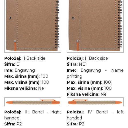
Položaj:
II Back side
Položaj:
II Back side
Šifra:
E1
Šifra:
NE1
Ime:
Engraving
Ime:
Engraving - Name
Max. širina (mm):
100
printing
Max. visina (mm):
100
Max. širina (mm):
100
Fiksna veličina:
Ne
Max. visina (mm):
100
Fiksna veličina:
Ne
Položaj:
III Barrel - right
Položaj:
IV Barrel - left
handed
handed
Šifra:
P2
Šifra:
P2