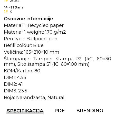
1#
23282
14 - 21 Dana
KOŠULJE
KAPE
1#
0
Osnovne informacije
UNIFORME
Material 1: Recycled paper
STRETCH TOPS
Material 1 weight: 170 g/m2
Pen type: Ballpoint pen
SUBLIMACIJA
Refill colour: Blue
Veličina: 165×210×10 mm
CRICKET UPALJAČI
Štampanje: Tampon štampa-P2 (4C, 60×30
ŠIBICA
mm), Sito štampa S1 (1C, 60×100 mm)
KOM/Karton: 80
JAKNE I PRSLUCI
DIM1: 43.5
HYGIENIC KOLEKCIJA
DIM2: 41
DIM3: 23.5
OKOVRATNE ID TRAKICE
Boja: Narandžasta, Natural
PRIBOR ZA PISANJE
PDF
BRENDING
SPECIFIKACIJA