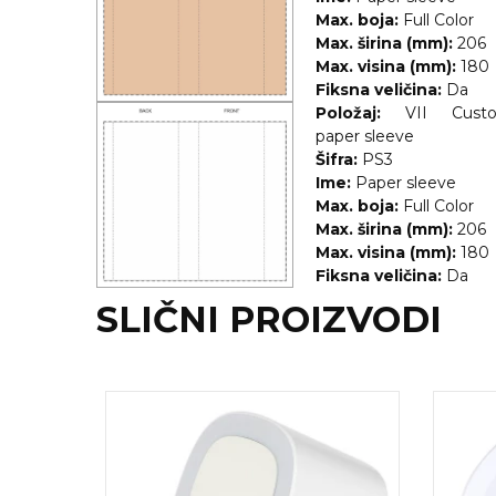
Max. boja:
Full Color
Max. širina (mm):
206
Max. visina (mm):
180
Fiksna veličina:
Da
Položaj:
VII Cust
paper sleeve
Šifra:
PS3
Ime:
Paper sleeve
Max. boja:
Full Color
Max. širina (mm):
206
Max. visina (mm):
180
Fiksna veličina:
Da
SLIČNI PROIZVODI