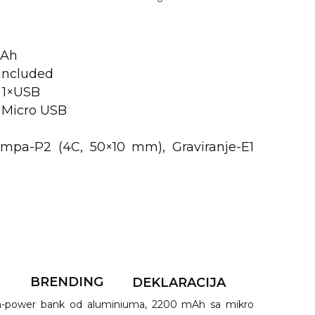
mAh
 included
: 1×USB
1×Micro USB
mpa-P2 (4C, 50×10 mm), Graviranje-E1
F
BRENDING
DEKLARACIJA
ja-power bank od aluminiuma, 2200 mAh sa mikro