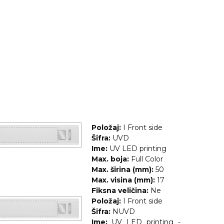
Položaj:
I Front side
Šifra:
UVD
Ime:
UV LED printing
Max. boja:
Full Color
Max. širina (mm):
50
Max. visina (mm):
17
Fiksna veličina:
Ne
Položaj:
I Front side
Šifra:
NUVD
Ime:
UV LED printing -