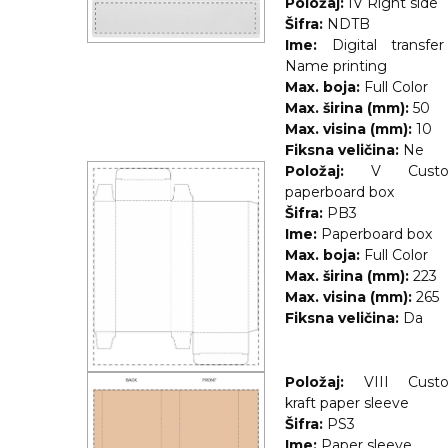
Položaj:
IV Right side
Šifra:
NDTB
Ime:
Digital transfe
Name printing
Max. boja:
Full Color
Max. širina (mm):
50
Max. visina (mm):
10
Fiksna veličina:
Ne
Položaj:
V Cust
paperboard box
Šifra:
PB3
Ime:
Paperboard box
Max. boja:
Full Color
Max. širina (mm):
223
Max. visina (mm):
265
Fiksna veličina:
Da
Položaj:
VIII Cust
kraft paper sleeve
Šifra:
PS3
Ime:
Paper sleeve