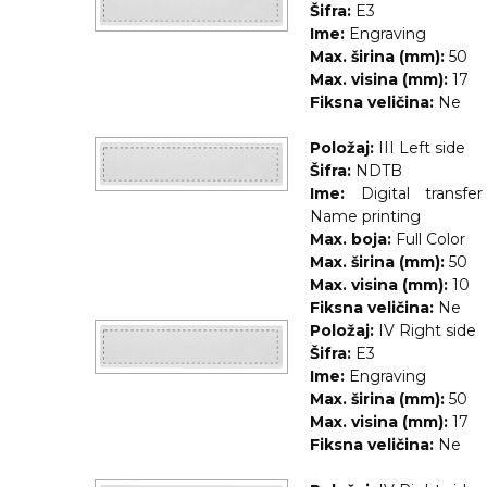
Šifra:
E3
Ime:
Engraving
Max. širina (mm):
50
Max. visina (mm):
17
Fiksna veličina:
Ne
Položaj:
III Left side
Šifra:
NDTB
Ime:
Digital transfe
Name printing
Max. boja:
Full Color
Max. širina (mm):
50
Max. visina (mm):
10
Fiksna veličina:
Ne
Položaj:
IV Right side
Šifra:
E3
Ime:
Engraving
Max. širina (mm):
50
Max. visina (mm):
17
Fiksna veličina:
Ne