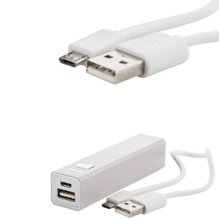
KOŠULJE
KAPE
UNIFORME
STRETCH TOPS
SUBLIMACIJA
CRICKET UPALJAČI
ŠIBICA
JAKNE I PRSLUCI
HYGIENIC KOLEKCIJA
OKOVRATNE ID TRAKICE
PRIBOR ZA PISANJE