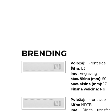
NARUKVICE ZA ŽURKE I
DOGAĐAJE
ID PLOČICA
TERMOSI
BOCE
TEHNOLOGIJA
BRENDING
KANCELARIJA
Položaj:
I Front side
KUĆNI SETOVI
Šifra:
E3
Ime:
Engraving
OLOVKE
Max. širina (mm):
50
Max. visina (mm):
17
PRIVESCI & ALATI
Fiksna veličina:
Ne
TORBE & PUTOVANJE
Položaj:
I Front side
Šifra:
NDTB
TEKSTIL
Ime:
Digital transfe