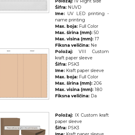
Položaj:
IV Right side
Šifra:
NUVD
Ime:
UV LED printing -
name printing
Max. boja:
Full Color
Max. širina (mm):
50
Max. visina (mm):
17
Fiksna veličina:
Ne
Položaj:
VIII Custom
kraft paper sleeve
Šifra:
PSK3
Ime:
Kraft paper sleeve
Max. boja:
Full Color
Max. širina (mm):
206
Max. visina (mm):
180
Fiksna veličina:
Da
Položaj:
IX Custom kraft
paper sleeve
Šifra:
PSK3
Ime:
Kraft paper sleeve