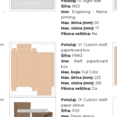
Položaj:
IV Right side
Šifra:
NE3
r -
Ime:
Engraving - Name
printing
Max. širina (mm):
50
Max. visina (mm):
17
Fiksna veličina:
Ne
om
Položaj:
VI Custom kraft
paperboard box
Šifra:
PBK3
Ime:
Kraft paperboard
box
Max. boja:
Full Color
Max. širina (mm):
223
Max. visina (mm):
265
Fiksna veličina:
Da
om
Položaj:
IX Custom kraft
paper sleeve
Šifra:
PS3
Ime:
Paper sleeve