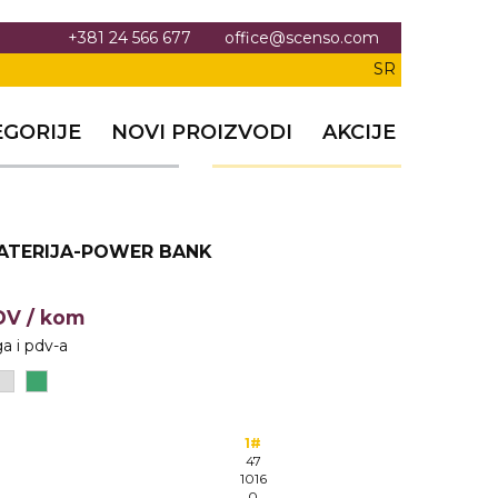
+381 24 566 677
office@scenso.com
SR
EGORIJE
NOVI PROIZVODI
AKCIJE
ATERIJA-POWER BANK
PDV
/ kom
a i pdv-a
1#
47
1016
0