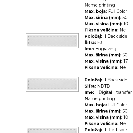
Name printing
RADNA OPREMA
Max. boja:
Full Color
Max. širina (mm):
50
Max. visina (mm):
10
Fiksna veličina:
Ne
Položaj:
II Back side
Šifra:
E3
Ime:
Engraving
Max. širina (mm):
50
Max. visina (mm):
17
Fiksna veličina:
Ne
Položaj:
II Back side
Šifra:
NDTB
Ime:
Digital transfe
Name printing
Max. boja:
Full Color
Max. širina (mm):
50
Max. visina (mm):
10
Fiksna veličina:
Ne
Položaj:
III Left side