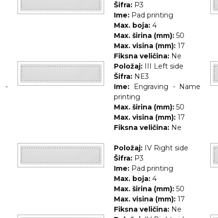
Šifra:
P3
Ime:
Pad printing
Max. boja:
4
Max. širina (mm):
50
Max. visina (mm):
17
Fiksna veličina:
Ne
Položaj:
III Left side
Šifra:
NE3
r -
Ime:
Engraving - Name
printing
Max. širina (mm):
50
Max. visina (mm):
17
Fiksna veličina:
Ne
Položaj:
IV Right side
Šifra:
P3
Ime:
Pad printing
Max. boja:
4
Max. širina (mm):
50
Max. visina (mm):
17
Fiksna veličina:
Ne