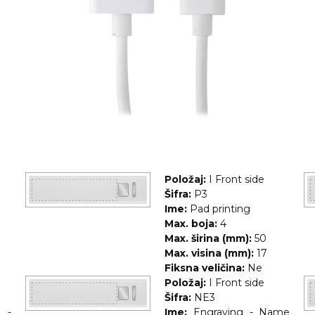
Položaj:
I Front side
Šifra:
P3
Ime:
Pad printing
Max. boja:
4
Max. širina (mm):
50
Max. visina (mm):
17
Fiksna veličina:
Ne
Položaj:
I Front side
Šifra:
NE3
r -
Ime:
Engraving - Name