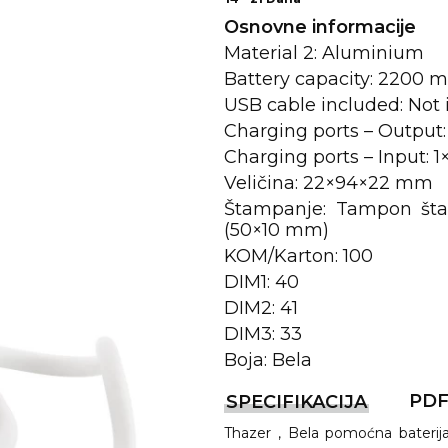
Osnovne informacije
Material 2: Aluminium
Battery capacity: 2200 
USB cable included: Not
Charging ports – Output
Charging ports – Input: 
Veličina: 22×94×22 mm
Štampanje: Tampon šta
(50×10 mm)
REMA
KOM/Karton: 100
DIM1: 40
DIM2: 41
I
DIM3: 33
Boja: Bela
PD
SPECIFIKACIJA
Thazer , Bela pomoćna bateri