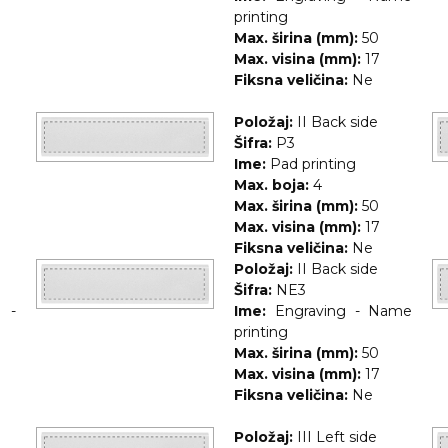
printing
Max. širina (mm):
50
Max. visina (mm):
17
Fiksna veličina:
Ne
Položaj:
II Back side
Šifra:
P3
Ime:
Pad printing
Max. boja:
4
Max. širina (mm):
50
Max. visina (mm):
17
Fiksna veličina:
Ne
Položaj:
II Back side
Šifra:
NE3
r -
Ime:
Engraving - Name
printing
Max. širina (mm):
50
Max. visina (mm):
17
Fiksna veličina:
Ne
Položaj:
III Left side