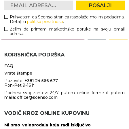
POŠALJI
Prihvatam da Scenso stranica raspolaže mojim podacima.
Detalji u
politika privatnosti
.
Želim da primam marketinške poruke na svoju email
adresu.
KORISNIČKA PODRŠKA
FAQ
Vrste štampe
Pozovite:
+381 24 566 677
Pon-Pet 9-16 h
Podnesi svoj zahtev: 24/7 putem online forme ili putem
maila:
office@scenso.com
VODIČ KROZ ONLINE KUPOVINU
Mi smo veleprodaja koja radi isključivo