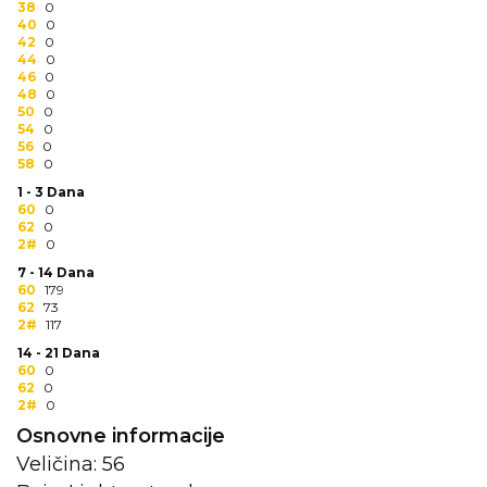
38
0
RADNA OPREMA
40
0
42
0
44
0
46
0
48
0
50
0
54
0
56
0
58
0
1 - 3 Dana
60
0
62
0
2#
0
7 - 14 Dana
60
179
62
73
2#
117
14 - 21 Dana
60
0
62
0
2#
0
Osnovne informacije
Veličina: 56