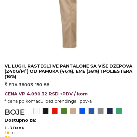
KOŠULJE
KAPE
UNIFORME
STRETCH TOPS
SUBLIMACIJA
CRICKET UPALJAČI
VL LUGH. RASTEGLJIVE PANTALONE SA VIŠE DŽEPOVA
(240G/M²) OD PAMUKA (46%), EME (38%) I POLIESTERA
ŠIBICA
(16%)
ŠIFRA 36003-150-56
JAKNE I PRSLUCI
CENA
VP
4.090,32 RSD +PDV
/ kom
HYGIENIC KOLEKCIJA
* cena po komadu, bez brendinga i pdv-a
BOJE
OKOVRATNE ID TRAKICE
Dostupno za:
PRIBOR ZA PISANJE
1 - 3 Dana
1#
0