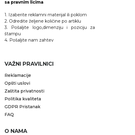
sa pravnim licima
1. Izaberite reklamni materijal ili poklom
2. Odredite željene količine po artiklu
3. Pošaljite logo,dimenziju i poziciju za
štampu
4. Pošaljite nam zahtev
VAŽNI PRAVILNICI
Reklamacije
Opšti uslovi
Zaštita privatnosti
Politika kvaliteta
GDPR Pristanak
FAQ
O NAMA