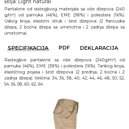
Boja: Light natural
Pantalone od rastegljivog materijala sa više džepova (240
g/m²) od pamuka (46%), EME (38%) i poliestera (16%).
Uskog kroja, elastični struk i šest džepova (2 francuska
džepa, 2 bočna džepa sa umetcima i 2 zadnja džepa sa
umetcima)
PDF
SPECIFIKACIJA
DEKLARACIJA
Rastegljive pantalone sa više džepova (240g/m²) od
pamuka (46%), EME (38%) i poliestera (16%). Tankog kroja,
elastičnog pojasa i šest džepova (2 prednja, 2 bočna i 2
zadnja džepa). Veličina: 34, 36, 38, 40, 42, 44, 46, 48, 50, 52,
54, 56, 58, 60, 62, 64