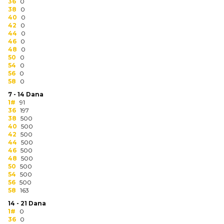
NARUKVICE ZA ŽURKE I
36
0
38
DOGAĐAJE
0
40
0
42
0
ID PLOČICA
44
0
46
0
48
0
TERMOSI
50
0
54
0
BOCE
56
0
58
0
TEHNOLOGIJA
7 - 14 Dana
1#
91
36
197
KANCELARIJA
38
500
40
500
KUĆNI SETOVI
42
500
44
500
46
500
OLOVKE
48
500
50
500
PRIVESCI & ALATI
54
500
56
500
58
163
TORBE & PUTOVANJE
14 - 21 Dana
1#
0
TEKSTIL
36
0