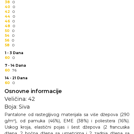
38
0
RADNA OPREMA
40
0
42
0
44
0
46
0
48
0
50
0
54
0
56
0
58
0
1 - 3 Dana
60
0
7 - 14 Dana
60
76
14 - 21 Dana
60
0
Osnovne informacije
Veličina: 42
Boja: Siva
Pantalone od rastegljivog materijala sa više džepova (290
g/m²), od pamuka (46%), EME (38%) i poliestera (16%).
Uskog kroja, elastični pojas i šest džepova (2 francuska
džepa, 2 bočna džepa sa umetcima i 2 zadnja džepa sa