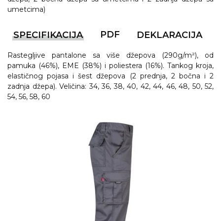
umetcima)
PDF
SPECIFIKACIJA
DEKLARACIJA
Rastegljive pantalone sa više džepova (290g/m²), od
pamuka (46%), EME (38%) i poliestera (16%). Tankog kroja,
elastičnog pojasa i šest džepova (2 prednja, 2 bočna i 2
zadnja džepa). Veličina: 34, 36, 38, 40, 42, 44, 46, 48, 50, 52,
54, 56, 58, 60