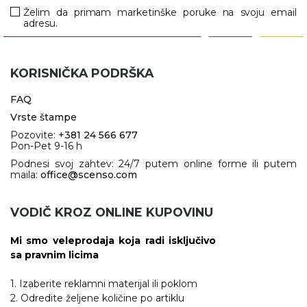
Želim da primam marketinške poruke na svoju email
adresu.
KORISNIČKA PODRŠKA
FAQ
Vrste štampe
Pozovite:
+381 24 566 677
Pon-Pet 9-16 h
Podnesi svoj zahtev: 24/7 putem online forme ili putem
maila:
office@scenso.com
VODIČ KROZ ONLINE KUPOVINU
Mi smo veleprodaja koja radi isključivo
sa pravnim licima
1. Izaberite reklamni materijal ili poklom
2. Odredite željene količine po artiklu