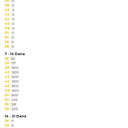
NARUKVICE ZA ŽURKE I
36
0
38
DOGAĐAJE
0
40
0
42
0
ID PLOČICA
44
0
46
0
48
0
TERMOSI
50
0
54
0
BOCE
56
0
58
0
TEHNOLOGIJA
7 - 14 Dana
1#
62
36
117
KANCELARIJA
38
500
40
500
KUĆNI SETOVI
42
500
44
500
46
500
OLOVKE
48
500
50
500
PRIVESCI & ALATI
54
422
56
261
58
220
TORBE & PUTOVANJE
14 - 21 Dana
1#
0
TEKSTIL
36
0