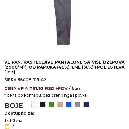
KOŠULJE
KAPE
UNIFORME
STRETCH TOPS
SUBLIMACIJA
CRICKET UPALJAČI
VL PAN. RASTEGLJIVE PANTALONE SA VIŠE DŽEPOVA
(290G/M²), OD PAMUKA (46%), EME (38%) I POLIESTERA
ŠIBICA
(16%)
ŠIFRA 36008-113-42
JAKNE I PRSLUCI
CENA
VP
4.781,92 RSD +PDV
/ kom
HYGIENIC KOLEKCIJA
* cena po komadu, bez brendinga i pdv-a
BOJE
OKOVRATNE ID TRAKICE
Dostupno za:
PRIBOR ZA PISANJE
1 - 3 Dana
1#
0