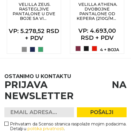
VELILLA ZEUS.
VELILLA ATHENA.
RASTEGLJIVE
DVOBOJNE
PANTALONE U DVE
PANTALONE OD
BOJE SA VI...
KEPERA (210G/M...
VP
: 4.693,00
VP
: 5.278,52 RSD
RSD + PDV
+ PDV
4 + BOJA
OSTANIMO U KONTAKTU
PRIJAVA NA
NEWSLETTER
POŠALJI
Prihvatam da Scenso stranica raspolaže mojim podacima.
Detalji u
politika privatnosti
.