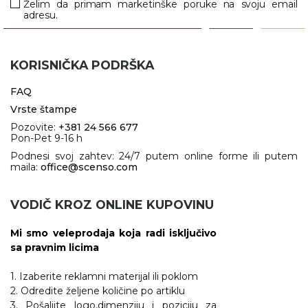
Želim da primam marketinške poruke na svoju email
adresu.
RADNA OPREMA
KORISNIČKA PODRŠKA
FAQ
Vrste štampe
Pozovite:
+381 24 566 677
Pon-Pet 9-16 h
Podnesi svoj zahtev: 24/7 putem online forme ili putem
maila:
office@scenso.com
VODIČ KROZ ONLINE KUPOVINU
Mi smo veleprodaja koja radi isključivo
sa pravnim licima
1. Izaberite reklamni materijal ili poklom
2. Odredite željene količine po artiklu
3. Pošaljite logo,dimenziju i poziciju za