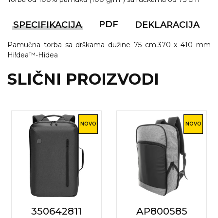
KOŠULJE
KAPE
PDF
SPECIFIKACIJA
DEKLARACIJA
UNIFORME
Pamučna torba sa drškama dužine 75 cm.370 x 410 mm
Hi!dea™-Hidea
STRETCH TOPS
SLIČNI PROIZVODI
SUBLIMACIJA
CRICKET UPALJAČI
ŠIBICA
NOVO
NOVO
JAKNE I PRSLUCI
HYGIENIC KOLEKCIJA
OKOVRATNE ID TRAKICE
PRIBOR ZA PISANJE
350642811
AP800585