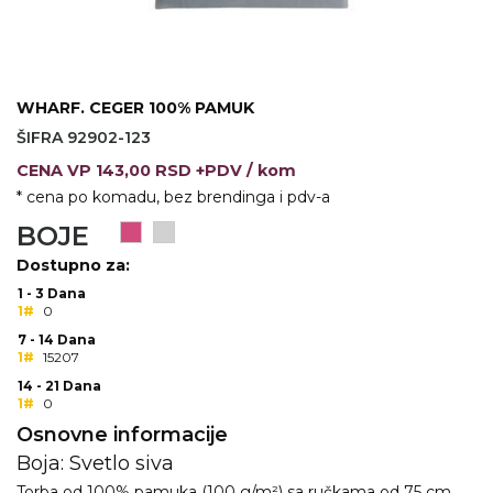
VINO I BAR
TEHNOLOGIJA
TEKSTIL
UPALJAČI
USB
KOŠULJE
WHARF. CEGER 100% PAMUK
SLOBODNO VREME
TEHNOLOGIJA
TEKSTIL
ŠIFRA 92902-123
CENA
VP
143,00 RSD +PDV
/ kom
PRIVESCI
GADŽETI
PANTALONE
* cena po komadu, bez brendinga i pdv-a
ALAT
TEKSTIL
BOJE
ŠOLJE
KECELJE I OP
Dostupno za:
1 - 3 Dana
LAMPE
TEKSTIL
1#
0
7 - 14 Dana
ZDRAVLJE I LEPOTA
MODNI DODAC
1#
15207
14 - 21 Dana
DUKSEVI I KABANICE
TEKSTIL
1#
0
Osnovne informacije
KAČKETI, KAPE I ŠEŠIRI
PEŠKIRI
Boja: Svetlo siva
POLO MAJICE
TEKSTIL
Torba od 100% pamuka (100 g/m²) sa ručkama od 75 cm