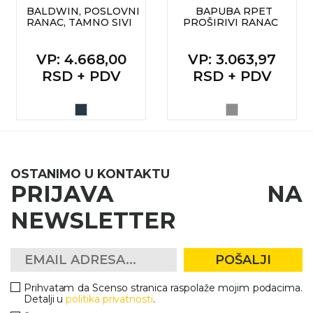
NARUKVICE ZA ŽURKE I
BALDWIN, POSLOVNI
BAPUBA RPET
DOGAĐAJE
RANAC, TAMNO SIVI
PROŠIRIVI RANAC
ID PLOČICA
VP
: 4.668,00
VP
: 3.063,97
TERMOSI
RSD + PDV
RSD + PDV
BOCE
TEHNOLOGIJA
KANCELARIJA
OSTANIMO U KONTAKTU
KUĆNI SETOVI
PRIJAVA NA
NEWSLETTER
OLOVKE
PRIVESCI & ALATI
POŠALJI
TORBE & PUTOVANJE
Prihvatam da Scenso stranica raspolaže mojim podacima.
Detalji u
politika privatnosti
.
TEKSTIL