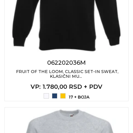
VINO I BAR
TEHNOLOGIJA
TEKSTIL
UPALJAČI
USB
KOŠULJE
SLOBODNO VREME
TEHNOLOGIJA
TEKSTIL
PRIVESCI
GADŽETI
PANTALONE
ALAT
TEKSTIL
062202036M
ŠOLJE
KECELJE I OP
FRUIT OF THE LOOM, CLASSIC SET-IN SWEAT,
KLASIČNI MU...
LAMPE
TEKSTIL
VP
: 1.780,00 RSD + PDV
ZDRAVLJE I LEPOTA
MODNI DODAC
17 + BOJA
DUKSEVI I KABANICE
TEKSTIL
KAČKETI, KAPE I ŠEŠIRI
PEŠKIRI
POLO MAJICE
TEKSTIL