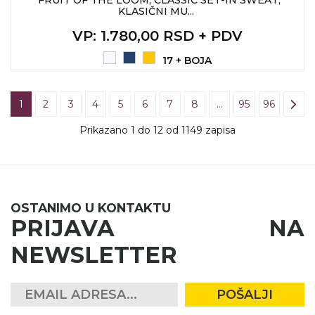
FRUIT OF THE LOOM, CLASSIC SET-IN SWEAT,
KLASIČNI MU...
VP
: 1.780,00 RSD + PDV
17 + BOJA
1
2
3
4
5
6
7
8
…
95
96
Prikazano 1 do 12 od 1149 zapisa
OSTANIMO U KONTAKTU
PRIJAVA NA
NEWSLETTER
POŠALJI