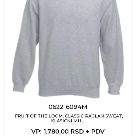
KOŠULJE
KAPE
UNIFORME
STRETCH TOPS
SUBLIMACIJA
CRICKET UPALJAČI
ŠIBICA
JAKNE I PRSLUCI
HYGIENIC KOLEKCIJA
062216094M
OKOVRATNE ID TRAKICE
FRUIT OF THE LOOM, CLASSIC RAGLAN SWEAT,
KLASIČNI MU...
PRIBOR ZA PISANJE
VP
: 1.780,00 RSD + PDV