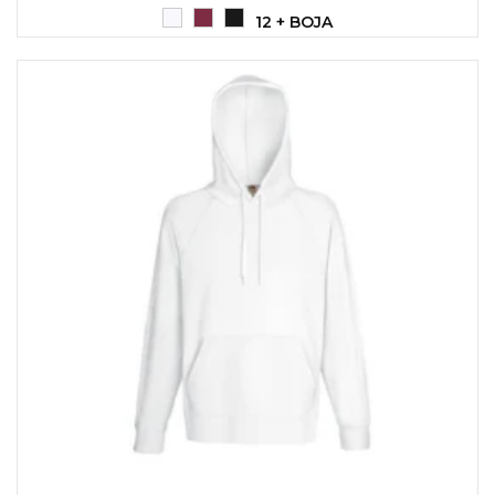
NARUKVICE ZA ŽURKE I
DOGAĐAJE
12 + BOJA
ID PLOČICA
TERMOSI
BOCE
TEHNOLOGIJA
KANCELARIJA
KUĆNI SETOVI
OLOVKE
PRIVESCI & ALATI
TORBE & PUTOVANJE
TEKSTIL