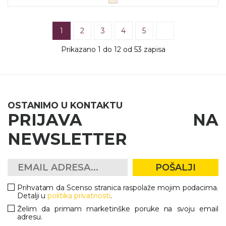
1
2
3
4
5
Prikazano 1 do 12 od 53 zapisa
OSTANIMO U KONTAKTU
PRIJAVA NA
NEWSLETTER
POŠALJI
Prihvatam da Scenso stranica raspolaže mojim podacima.
Detalji u
politika privatnosti
.
Želim da primam marketinške poruke na svoju email
adresu.