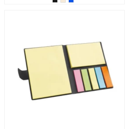
KOŠULJE
KAPE
UNIFORME
STRETCH TOPS
SUBLIMACIJA
CRICKET UPALJAČI
ŠIBICA
JAKNE I PRSLUCI
HYGIENIC KOLEKCIJA
OKOVRATNE ID TRAKICE
PRIBOR ZA PISANJE