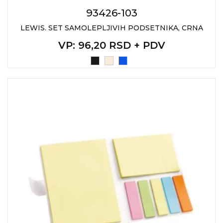
NARUKVICE ZA ŽURKE I
DOGAĐAJE
93426-103
LEWIS. SET SAMOLEPLJIVIH PODSETNIKA, CRNA
ID PLOČICA
VP
: 96,20 RSD + PDV
TERMOSI
BOCE
TEHNOLOGIJA
KANCELARIJA
KUĆNI SETOVI
OLOVKE
PRIVESCI & ALATI
TORBE & PUTOVANJE
TEKSTIL