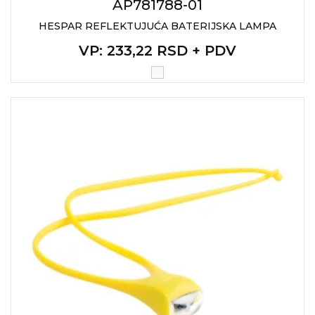
AP781788-01
RADNA OPREMA
HESPAR REFLEKTUJUĆA BATERIJSKA LAMPA
VP
: 233,22 RSD + PDV