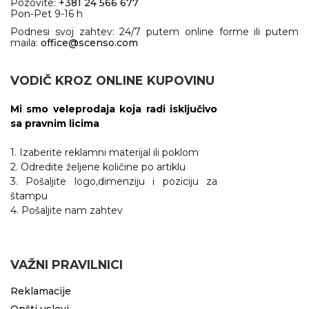
Pozovite:
+381 24 566 677
Pon-Pet 9-16 h
Podnesi svoj zahtev: 24/7 putem online forme ili putem
maila:
office@scenso.com
VODIČ KROZ ONLINE KUPOVINU
Mi smo veleprodaja koja radi isključivo
sa pravnim licima
1. Izaberite reklamni materijal ili poklom
2. Odredite željene količine po artiklu
3. Pošaljite logo,dimenziju i poziciju za
štampu
4. Pošaljite nam zahtev
VAŽNI PRAVILNICI
Reklamacije