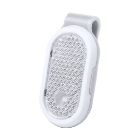
NARUKVICE ZA ŽURKE I
DOGAĐAJE
ID PLOČICA
TERMOSI
BOCE
TEHNOLOGIJA
KANCELARIJA
KUĆNI SETOVI
OLOVKE
PRIVESCI & ALATI
TORBE & PUTOVANJE
TEKSTIL