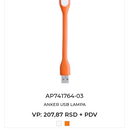
KOŠULJE
KAPE
UNIFORME
STRETCH TOPS
SUBLIMACIJA
CRICKET UPALJAČI
ŠIBICA
JAKNE I PRSLUCI
HYGIENIC KOLEKCIJA
AP741764-03
ANKER USB LAMPA
OKOVRATNE ID TRAKICE
VP
: 207,87 RSD + PDV
PRIBOR ZA PISANJE