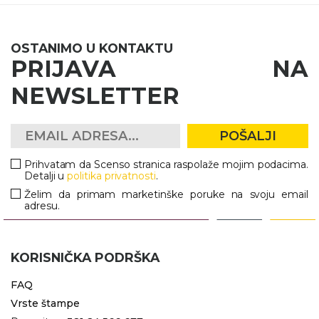
OSTANIMO U KONTAKTU
PRIJAVA NA
NEWSLETTER
POŠALJI
Prihvatam da Scenso stranica raspolaže mojim podacima.
Detalji u
politika privatnosti
.
Želim da primam marketinške poruke na svoju email
adresu.
KORISNIČKA PODRŠKA
FAQ
Vrste štampe