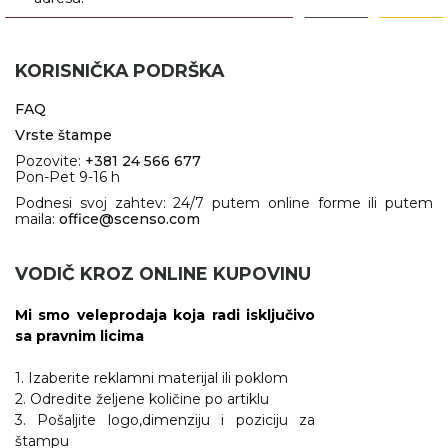
KORISNIČKA PODRŠKA
FAQ
Vrste štampe
Pozovite:
+381 24 566 677
Pon-Pet 9-16 h
Podnesi svoj zahtev: 24/7 putem online forme ili putem
maila:
office@scenso.com
VODIČ KROZ ONLINE KUPOVINU
Mi smo veleprodaja koja radi isključivo
sa pravnim licima
1. Izaberite reklamni materijal ili poklom
2. Odredite željene količine po artiklu
3. Pošaljite logo,dimenziju i poziciju za
štampu