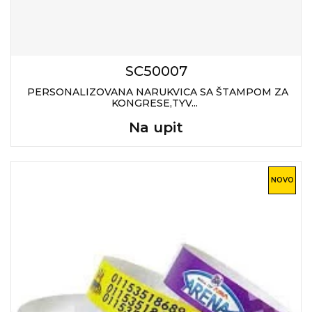
KOŠULJE
KAPE
UNIFORME
SC50007
STRETCH TOPS
PERSONALIZOVANA NARUKVICA SA ŠTAMPOM ZA
KONGRESE,TYV...
SUBLIMACIJA
Na upit
CRICKET UPALJAČI
ŠIBICA
NOVO
JAKNE I PRSLUCI
HYGIENIC KOLEKCIJA
OKOVRATNE ID TRAKICE
PRIBOR ZA PISANJE