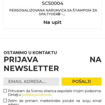
SC50004
PERSONALIZOVANA NARUKVICA SA ŠTAMPOM ZA
SPA,TYVEK® -...
Na upit
OSTANIMO U KONTAKTU
PRIJAVA NA
NEWSLETTER
POŠALJI
Prihvatam da Scenso stranica raspolaže mojim podacima.
Detalji u
politika privatnosti
.
Želim da primam marketinške poruke na svoju email
adresu.