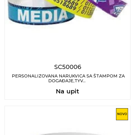
NARUKVICE ZA ŽURKE I
DOGAĐAJE
ID PLOČICA
TERMOSI
BOCE
TEHNOLOGIJA
SC50006
KANCELARIJA
PERSONALIZOVANA NARUKVICA SA ŠTAMPOM ZA
KUĆNI SETOVI
DOGAĐAJE,TYV...
Na upit
OLOVKE
PRIVESCI & ALATI
NOVO
TORBE & PUTOVANJE
TEKSTIL