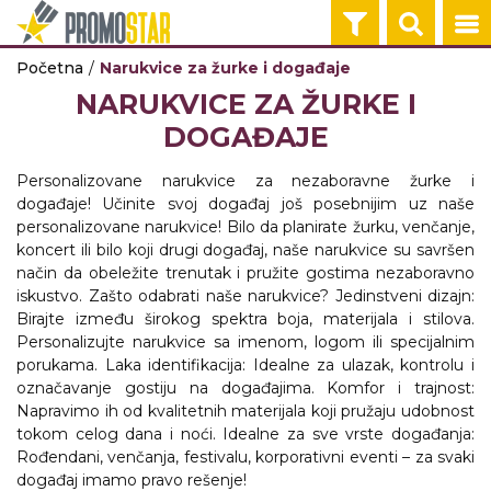
Početna
Narukvice za žurke i događaje
ROKOVNICI
TEHNOLOGIJA
KANCELARIJA
KUĆNI SETOVI
OLOVKE
PRIVESCI & ALA
TORBE & PUTO
TEKSTIL
RADNA OPREM
NARUKVICE ZA ŽURKE I
HEMIJSKE OLOVKE
POMOĆNE BAT
NOTESI I AGEN
ŠOLJE
PLASTIČNE OL
PRIVESCI
RANČEVI
MAJICE
RADNA ODEĆA
DOGAĐAJE
USB, GADGETI
TEHNOLOGIJA
KANCELARIJA
KUĆNI SETOVI
OLOVKE
PRIVESCI & ALA
TORBE & PUTO
TEKSTIL
RADNA OPREM
Personalizovane narukvice za nezaboravne žurke i
događaje! Učinite svoj događaj još posebnijim uz naše
NA POSLU
BEŽIČNI PUNJA
KANCELARIJA
TERMOSI
METALNE OLO
ALATI
TORBE
POLO MAJICE
ZAŠTITNA OBU
personalizovane narukvice! Bilo da planirate žurku, venčanje,
koncert ili bilo koji drugi događaj, naše narukvice su savršen
POST IT
TEHNOLOGIJA
KANCELARIJA
KUĆNI SETOVI
OLOVKE
TORBE & PUTO
TEKSTIL
RADNA OPREM
način da obeležite trenutak i pružite gostima nezaboravno
iskustvo. Zašto odabrati naše narukvice? Jedinstveni dizajn:
TORBE
AUDIO UREĐAJ
POKLON KUTIJ
BOCE
DRVENE OLOV
PUTNI PROGR
DUKSERICE
SIGURNOSNA 
Birajte između širokog spektra boja, materijala i stilova.
Personalizujte narukvice sa imenom, logom ili specijalnim
NA PUTU
TEHNOLOGIJA
KANCELARIJA
OLOVKE
TORBE & PUTO
TEKSTIL
RADNA OPREM
porukama. Laka identifikacija: Idealne za ulazak, kontrolu i
označavanje gostiju na događajima. Komfor i trajnost:
NOVČANICI
KOMPJUTERSK
PROMO PULTOV
SETOVI OLOVA
KESE
PRSLUCI
DODATNA
Napravimo ih od kvalitetnih materijala koji pružaju udobnost
OPREMA
tokom celog dana i noći. Idealne za sve vrste događanja:
KIŠOBRANI
TEHNOLOGIJA
TORBE & PUTO
TEKSTIL
Rođendani, venčanja, festivalu, korporativni eventi – za svaki
događaj imamo pravo rešenje!
U KUĆI
USB KABLOVI
KIŠOBRANI
JAKNE