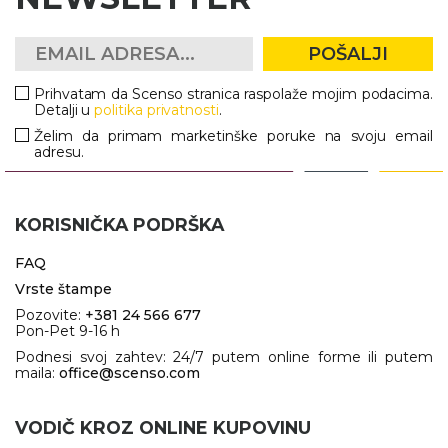
POŠALJI
Prihvatam da Scenso stranica raspolaže mojim podacima.
Detalji u
politika privatnosti
.
Želim da primam marketinške poruke na svoju email
adresu.
KORISNIČKA PODRŠKA
FAQ
Vrste štampe
Pozovite:
+381 24 566 677
Pon-Pet 9-16 h
Podnesi svoj zahtev: 24/7 putem online forme ili putem
maila:
office@scenso.com
VODIČ KROZ ONLINE KUPOVINU