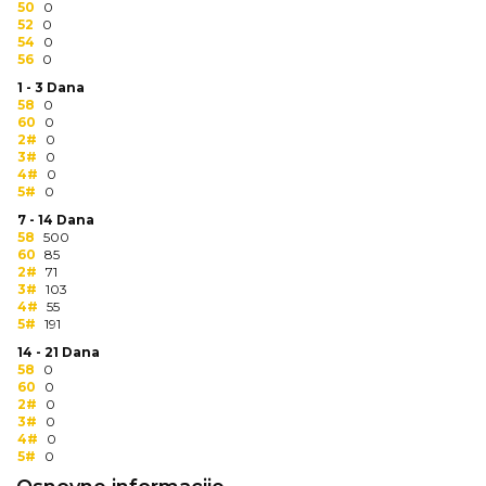
50
0
RADNA OPREMA
52
0
54
0
56
0
1 - 3 Dana
58
0
60
0
2#
0
3#
0
4#
0
5#
0
7 - 14 Dana
58
500
60
85
2#
71
3#
103
4#
55
5#
191
14 - 21 Dana
58
0
60
0
2#
0
3#
0
4#
0
5#
0