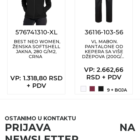
576741310-XL
36116-103-56
BEST NEO WOMEN,
VL MABON.
ŽENSKA SOFTSHELL
PANTALONE OD
JAKNA, 280 G/M2,
KEPERA SA VIŠE
CRNA
DŽEPOVA (200G/...
VP
: 2.662,66
RSD + PDV
VP
: 1.318,80 RSD
+ PDV
9 + BOJA
OSTANIMO U KONTAKTU
PRIJAVA NA
NEWSLETTER