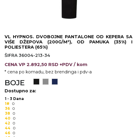
KOŠULJE
KAPE
UNIFORME
STRETCH TOPS
VL HYPNOS. DVOBOJNE PANTALONE OD KEPERA SA
VIŠE DŽEPOVA (200G/M²), OD PAMUKA (35%) I
POLIESTERA (65%)
SUBLIMACIJA
ŠIFRA 36004-213-34
CRICKET UPALJAČI
CENA
VP
2.892,50 RSD +PDV
/ kom
* cena po komadu, bez brendinga i pdv-a
ŠIBICA
BOJE
JAKNE I PRSLUCI
Dostupno za:
1 - 3 Dana
HYGIENIC KOLEKCIJA
1#
0
36
0
OKOVRATNE ID TRAKICE
38
0
40
0
42
0
PRIBOR ZA PISANJE
44
0
46
0