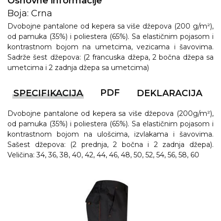
Osnovne informacije
Boja: Crna
Dvobojne pantalone od kepera sa više džepova (200 g/m²),
od pamuka (35%) i poliestera (65%). Sa elastičnim pojasom i
kontrastnom bojom na umetcima, vezicama i šavovima.
Sadrže šest džepova: (2 francuska džepa, 2 bočna džepa sa
umetcima i 2 zadnja džepa sa umetcima)
PDF
SPECIFIKACIJA
DEKLARACIJA
Dvobojne pantalone od kepera sa više džepova (200g/m²),
od pamuka (35%) i poliestera (65%). Sa elastičnim pojasom i
kontrastnom bojom na ulošcima, izvlakama i šavovima.
Sašest džepova: (2 prednja, 2 bočna i 2 zadnja džepa).
Veličina: 34, 36, 38, 40, 42, 44, 46, 48, 50, 52, 54, 56, 58, 60