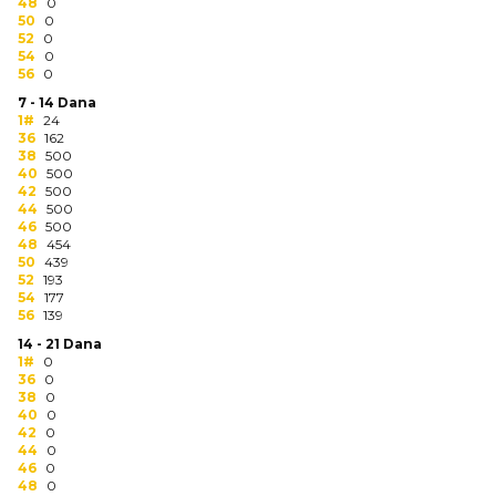
NARUKVICE ZA ŽURKE I
48
0
50
DOGAĐAJE
0
52
0
54
0
ID PLOČICA
56
0
7 - 14 Dana
TERMOSI
1#
24
36
162
38
500
BOCE
40
500
42
500
TEHNOLOGIJA
44
500
46
500
48
454
KANCELARIJA
50
439
52
193
KUĆNI SETOVI
54
177
56
139
OLOVKE
14 - 21 Dana
1#
0
36
0
PRIVESCI & ALATI
38
0
40
0
TORBE & PUTOVANJE
42
0
44
0
46
0
TEKSTIL
48
0