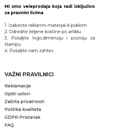
Mi smo veleprodaja koja radi isključivo
sa pravnim licima
1. Izaberite reklamni materijal ili poklom
2. Odredite željene količine po artiklu
3. Pošaljite logo,dimenziju i poziciju za
štampu
4. Pošaljite nam zahtev
VAŽNI PRAVILNICI
Reklamacije
Opšti uslovi
Zaštita privatnosti
Politika kvaliteta
GDPR Pristanak
FAQ