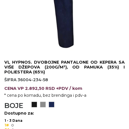
KOŠULJE
KAPE
UNIFORME
STRETCH TOPS
SUBLIMACIJA
CRICKET UPALJAČI
VL HYPNOS. DVOBOJNE PANTALONE OD KEPERA SA
VIŠE DŽEPOVA (200G/M²), OD PAMUKA (35%) I
ŠIBICA
POLIESTERA (65%)
ŠIFRA 36004-234-58
JAKNE I PRSLUCI
CENA
VP
2.892,50 RSD +PDV
/ kom
HYGIENIC KOLEKCIJA
* cena po komadu, bez brendinga i pdv-a
BOJE
OKOVRATNE ID TRAKICE
Dostupno za:
PRIBOR ZA PISANJE
1 - 3 Dana
1#
0