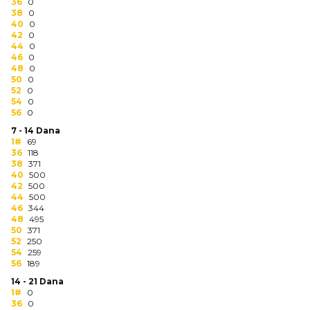
NARUKVICE ZA ŽURKE I
36
0
38
DOGAĐAJE
0
40
0
42
0
ID PLOČICA
44
0
46
0
48
0
TERMOSI
50
0
52
0
BOCE
54
0
56
0
TEHNOLOGIJA
7 - 14 Dana
1#
69
36
118
KANCELARIJA
38
371
40
500
KUĆNI SETOVI
42
500
44
500
46
344
OLOVKE
48
495
50
371
PRIVESCI & ALATI
52
250
54
259
56
189
TORBE & PUTOVANJE
14 - 21 Dana
1#
0
TEKSTIL
36
0