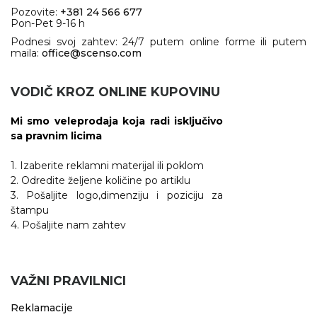
Pozovite:
+381 24 566 677
Pon-Pet 9-16 h
Podnesi svoj zahtev: 24/7 putem online forme ili putem
maila:
office@scenso.com
VODIČ KROZ ONLINE KUPOVINU
Mi smo veleprodaja koja radi isključivo
sa pravnim licima
1. Izaberite reklamni materijal ili poklom
2. Odredite željene količine po artiklu
3. Pošaljite logo,dimenziju i poziciju za
štampu
4. Pošaljite nam zahtev
VAŽNI PRAVILNICI
Reklamacije