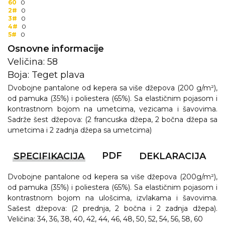
60
0
2#
0
3#
0
4#
0
5#
0
Osnovne informacije
Veličina: 58
Boja: Teget plava
Dvobojne pantalone od kepera sa više džepova (200 g/m²),
od pamuka (35%) i poliestera (65%). Sa elastičnim pojasom i
kontrastnom bojom na umetcima, vezicama i šavovima.
Sadrže šest džepova: (2 francuska džepa, 2 bočna džepa sa
umetcima i 2 zadnja džepa sa umetcima)
PDF
SPECIFIKACIJA
DEKLARACIJA
Dvobojne pantalone od kepera sa više džepova (200g/m²),
od pamuka (35%) i poliestera (65%). Sa elastičnim pojasom i
kontrastnom bojom na ulošcima, izvlakama i šavovima.
Sašest džepova: (2 prednja, 2 bočna i 2 zadnja džepa).
Veličina: 34, 36, 38, 40, 42, 44, 46, 48, 50, 52, 54, 56, 58, 60