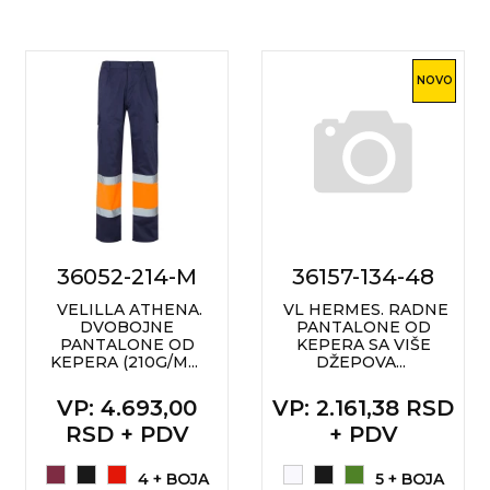
NOVO
36052-214-M
36157-134-48
VELILLA ATHENA.
VL HERMES. RADNE
DVOBOJNE
PANTALONE OD
PANTALONE OD
KEPERA SA VIŠE
KEPERA (210G/M...
DŽEPOVA...
VP
: 4.693,00
VP
: 2.161,38 RSD
RSD + PDV
+ PDV
4 + BOJA
5 + BOJA