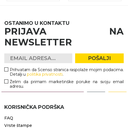
OSTANIMO U KONTAKTU
PRIJAVA NA
NEWSLETTER
POŠALJI
Prihvatam da Scenso stranica raspolaže mojim podacima.
Detalji u
politika privatnosti
.
Želim da primam marketinške poruke na svoju email
adresu.
KORISNIČKA PODRŠKA
FAQ
Vrste štampe